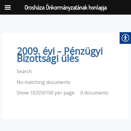
Orosháza Önkormányzatának honlapja
Skip
to
content
2009. évi – Pénzügyi
Bizottsági ülés
Search:
No matching documents
0 documents
Show 102550100 per page