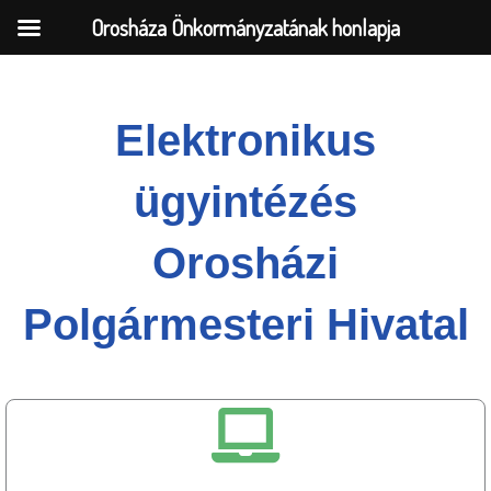
Orosháza Önkormányzatának honlapja
Skip
Elektronikus
to
content
ügyintézés
Orosházi
Polgármesteri Hivatal