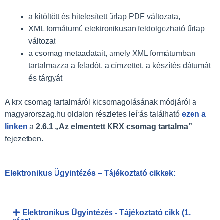
a kitöltött és hitelesített űrlap PDF változata,
XML formátumú elektronikusan feldolgozható űrlap
változat
a csomag metaadatait, amely XML formátumban
tartalmazza a feladót, a címzettet, a készítés dátumát
és tárgyát
A krx csomag tartalmáról kicsomagolásának módjáról a
magyarorszag.hu oldalon részletes leírás található
ezen a
linken
a
2.6.1 „Az elmentett KRX csomag tartalma”
fejezetben.
Elektronikus Ügyintézés – Tájékoztató cikkek:
Elektronikus Ügyintézés - Tájékoztató cikk (1.