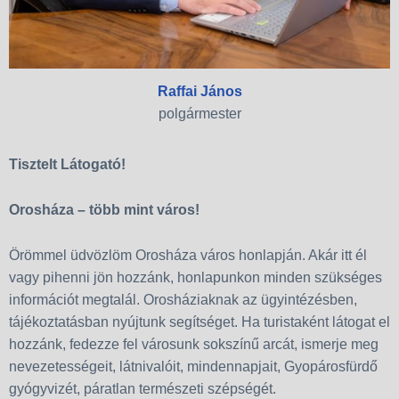
Raffai János
polgármester
Tisztelt Látogató!
Orosháza – több mint város!
Örömmel üdvözlöm Orosháza város honlapján. Akár itt él
vagy pihenni jön hozzánk, honlapunkon minden szükséges
információt megtalál. Orosháziaknak az ügyintézésben,
tájékoztatásban nyújtunk segítséget. Ha turistaként látogat el
hozzánk, fedezze fel városunk sokszínű arcát, ismerje meg
nevezetességeit, látnivalóit, mindennapjait, Gyopárosfürdő
gyógyvizét, páratlan természeti szépségét.