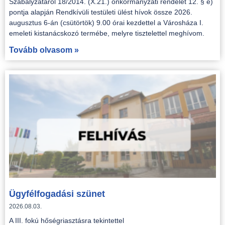
Szabályzatáról 18/2014. (X.21.) önkormányzati rendelet 12. § e)
pontja alapján Rendkívüli testületi ülést hívok össze 2026.
augusztus 6-án (csütörtök) 9.00 órai kezdettel a Városháza I.
emeleti kistanácskozó termébe, melyre tisztelettel meghívom.
Tovább olvasom »
Ügyfélfogadási szünet
2026.08.03.
A III. fokú hőségriasztásra tekintettel