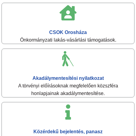
CSOK Orosháza
Önkormányzati lakás-vásárlási támogatások.
Akadálymentesítési nyilatkozat
A törvényi előírásoknak megfelelően közszféra
honlapjainak akadálymentesítése.
Közérdekű bejelentés, panasz