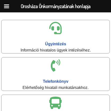
Orosháza Önkormányzatának honlapja
Skip
to
content
Ügyintézés
Információ hivatalos ügyek intézéséhez.
Telefonkönyv
Elérhetőség hivatali munkatársakhoz.​