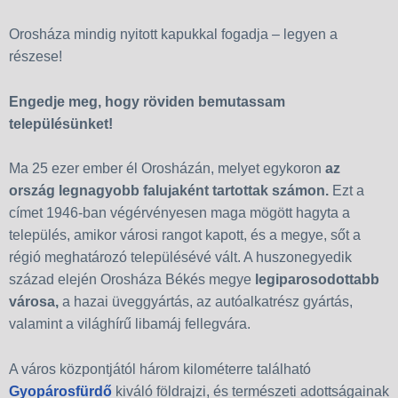
Orosháza mindig nyitott kapukkal fogadja – legyen a
részese!
Engedje meg, hogy röviden bemutassam
településünket!
Ma 25 ezer ember él Orosházán, melyet egykoron
az
ország legnagyobb falujaként tartottak számon.
Ezt a
címet 1946-ban végérvényesen maga mögött hagyta a
település, amikor városi rangot kapott, és a megye, sőt a
régió meghatározó településévé vált. A huszonegyedik
század elején Orosháza Békés megye
legiparosodottabb
városa,
a hazai üveggyártás, az autóalkatrész gyártás,
valamint a világhírű libamáj fellegvára.
A város központjától három kilométerre található
Gyopárosfürdő
kiváló földrajzi, és természeti adottságainak