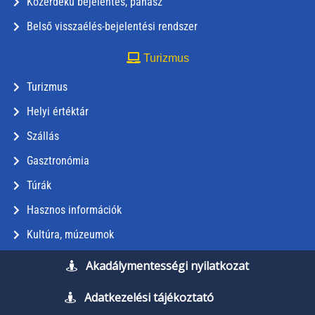
Közérdekű bejelentés, panasz
Belső visszaélés-bejelentési rendszer
Turizmus
Turizmus
Helyi értéktár
Szállás
Gasztronómia
Túrák
Hasznos információk
Kultúra, múzeumok
Akadálymentességi nyilatkozat
Adatkezelési tájékoztató