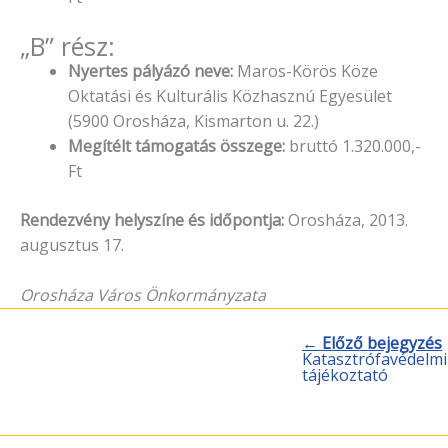
„B” rész:
Nyertes pályázó neve:
Maros-Körös Köze
Oktatási és Kulturális Közhasznú Egyesület
(5900 Orosháza, Kismarton u. 22.)
Megítélt támogatás összege:
bruttó 1.320.000,-
Ft
Rendezvény helyszíne és időpontja:
Orosháza, 2013.
augusztus 17.
Orosháza Város Önkormányzata
← Előző bejegyzés
Katasztrófavédelmi
tájékoztató