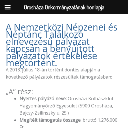
Orosháza Önkormányzatának honlapja
A Nemzetközi Népzenei és
Néptánc Találkozó
Skip
elnevezésű pályázat
to
kapcsán a benyújtott
content
pályázatok értékelése
megtörtént.
A 2013. július 18-án történt döntés alapján a
következő pályázatok részesültek támogatásban:
„A” rész:
Nyertes pályázó neve:
Orosházi Kolbászklub
Hagyományőrző Egyesület (5900 Orosháza,
Bajcsy-Zsilinszky u. 25.)
Megítélt támogatás összege
: bruttó 1.276.000
Ft