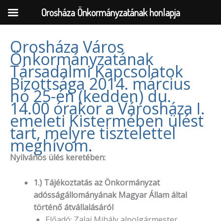
Orosháza Önkormányzatának honlapja
Orosháza Város
Önkormányzatának
Skip
Társadalmi Kapcsolatok
to
Bizottsága 2014. március
content
hó 25-én (kedden) du.
14.00 órakor a Városháza I.
emeleti Kistermében ülést
tart, melyre tisztelettel
meghívom.
Nyilvános ülés keretében:
1.) Tájékoztatás az Önkormányzat
adósságállományának Magyar Állam által
történő átvállalásáról
Előadó: Zalai Mihály alpolgármester