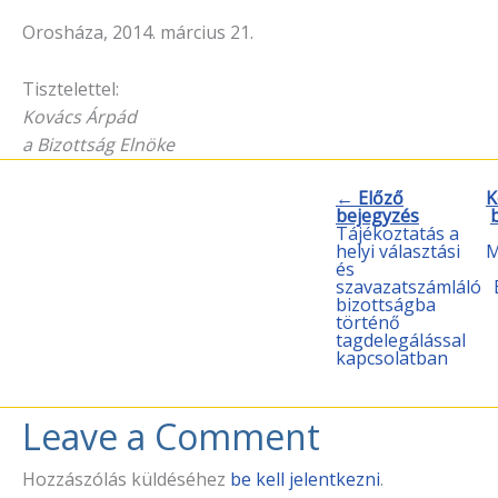
Orosháza, 2014. március 21.
Tisztelettel:
Kovács Árpád
a Bizottság Elnöke
← Előző
K
bejegyzés
Tájékoztatás a
helyi választási
M
és
szavazatszámláló
bizottságba
történő
tagdelegálással
kapcsolatban
Leave a Comment
Hozzászólás küldéséhez
be kell jelentkezni
.