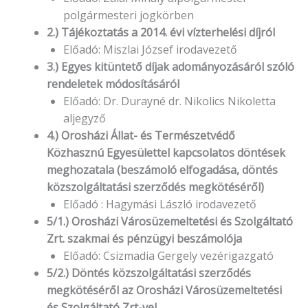
polgármesteri jogkörben
2.) Tájékoztatás a 2014. évi vízterhelési díjról
Előadó: Miszlai József irodavezető
3.) Egyes kitüntető díjak adományozásáról szóló
rendeletek módosításáról
Előadó: Dr. Durayné dr. Nikolics Nikoletta
aljegyző
4.) Orosházi Állat- és Természetvédő
Közhasznú Egyesülettel kapcsolatos döntések
meghozatala (beszámoló elfogadása, döntés
közszolgáltatási szerződés megkötéséről)
Előadó : Hagymási László irodavezető
5/1.) Orosházi Városüzemeltetési és Szolgáltató
Zrt. szakmai és pénzügyi beszámolója
Előadó: Csizmadia Gergely vezérigazgató
5/2.) Döntés közszolgáltatási szerződés
megkötéséről az Orosházi Városüzemeltetési
és Szolgáltató Zrt-vel