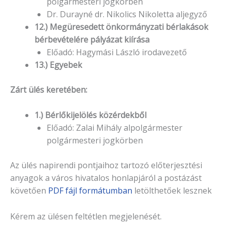
polgármesteri jogkörben
Dr. Durayné dr. Nikolics Nikoletta aljegyző
12.) Megüresedett önkormányzati bérlakások
bérbevételére pályázat kiírása
Előadó: Hagymási László irodavezető
13.) Egyebek
Zárt ülés keretében:
1.) Bérlőkijelölés közérdekből
Előadó: Zalai Mihály alpolgármester
polgármesteri jogkörben
Az ülés napirendi pontjaihoz tartozó előterjesztési
anyagok a város hivatalos honlapjáról a postázást
követően
PDF fájl formátumban
letölthetőek lesznek
Kérem az ülésen feltétlen megjelenését.