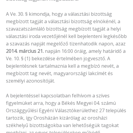
A Ve. 30. § kimondja, hogy a választási bizottság
megbízott tagját a választási bizottság elnökénél, a
szavazatszámláló bizottság megbízott tagját a helyi
választási iroda vezetőjénél kell bejelenteni legkésőbb
a szavazás napját megelőző tizenhatodik napon, azaz
2014. március 21.
napján 16:00 óráig, amely határidő a
Ve. 10. § (1) bekezdése értelmében jogvesztő. A
bejelentésnek tartalmaznia kell a megbízó nevét, a
megbízott tag nevét, magyarországi lakcímét és
személyi azonosítóját.
A bejelentéssel kapcsolatban felhívom a szíves
figyelmüket arra, hogy a Békés Megyei 04. számú
Országgyűlési Egyéni Választókerülethez 27 település
tartozik, így Orosházán kizárólag az orosházi
székhelyű bizottságokba van lehetőségük tagokat
megbízni, az egyes településeken működő