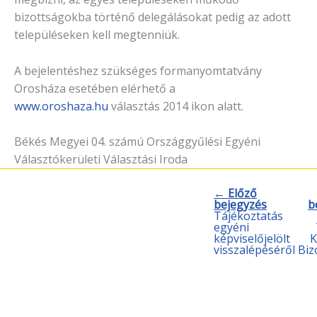
bizottságokba történő delegálásokat pedig az adott
településeken kell megtenniük.
A bejelentéshez szükséges formanyomtatvány
Orosháza esetében elérhető a
www.oroshaza.hu
választás 2014 ikon alatt.
Békés Megyei 04. számú Országgyűlési Egyéni
Választókerületi Választási Iroda
← Előző
bejegyzés
b
Tájékoztatás
egyéni
képviselőjelölt
K
visszalépéséről
Biz