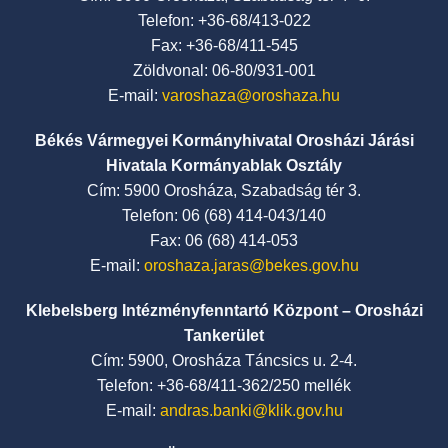
Telefon: +36-68/413-022
Fax: +36-68/411-545
Zöldvonal: 06-80/931-001
E-mail:
varoshaza@oroshaza.hu
Békés Vármegyei Kormányhivatal Orosházi Járási
Hivatala Kormányablak Osztály
Cím: 5900 Orosháza, Szabadság tér 3.
Telefon: 06 (68) 414-043/140
Fax: 06 (68) 414-053
E-mail:
oroshaza.jaras@bekes.gov.hu
Klebelsberg Intézményfenntartó Központ – Orosházi
Tankerület
Cím: 5900, Orosháza Táncsics u. 2-4.
Telefon: +36-68/411-362/250 mellék
E-mail:
andras.banki@klik.gov.hu