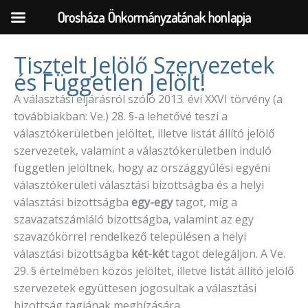
Orosháza Önkormányzatának honlapja
Tisztelt Jelölő Szervezetek
és Független Jelölt!
Skip
to
A választási eljárásról szóló 2013. évi XXVI törvény (a
content
továbbiakban: Ve.) 28. §-a lehetővé teszi a
választókerületben jelöltet, illetve listát állító jelölő
szervezetek, valamint a választókerületben induló
független jelöltnek, hogy az országgyűlési egyéni
választókerületi választási bizottságba és a helyi
választási bizottságba
egy-egy
tagot, míg a
szavazatszámláló bizottságba, valamint az egy
szavazókörrel rendelkező településen a helyi
választási bizottságba
két-két
tagot delegáljon. A Ve.
29. § értelmében közös jelöltet, illetve listát állító jelölő
szervezetek együttesen jogosultak a választási
bizottság tagjának megbízására.