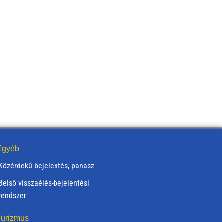
gyéb
Közérdekű bejelentés, panasz
Belső visszaélés-bejelentési
rendszer
urizmus