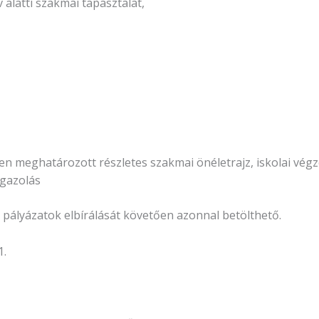
 alatti szakmai tapasztalat,
etében meghatározott részletes szakmai önéletrajz, iskolai v
igazolás
pályázatok elbírálását követően azonnal betölthető.
1.