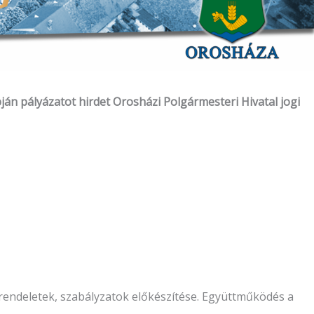
apján pályázatot hirdet Orosházi Polgármesteri Hivatal jogi
yi rendeletek, szabályzatok előkészítése. Együttműködés a