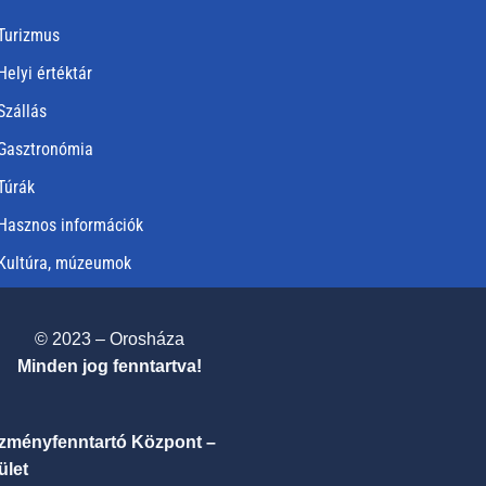
Turizmus
Helyi értéktár
Szállás
Gasztronómia
Túrák
Hasznos információk
Kultúra, múzeumok
© 2023 – Orosháza
Minden jog fenntartva!
ézményfenntartó Központ –
ület