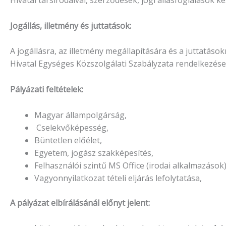
Hivatal társirodáival, szerződések, jogi állásfoglalások ké
Jogállás, illetmény és juttatások:
A jogállásra, az illetmény megállapítására és a juttatások
Hivatal Egységes Közszolgálati Szabályzata rendelkezései
Pályázati feltételek:
Magyar állampolgárság,
Cselekvőképesség,
Büntetlen előélet,
Egyetem, jogász szakképesítés,
Felhasználói szintű MS Office (irodai alkalmazások)
Vagyonnyilatkozat tételi eljárás lefolytatása,
A pályázat elbírálásánál előnyt jelent: