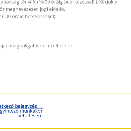
adság tér 4-6. (16:00 óráig beérkezéssel) ). Kérjük a
ör megnevezését: jogi előadó.
6:00 óráig beérkezéssel).
apján meghallgatásra kerülhet sor.
etkező bejegyzés →
 ügyintéző munkakör
betöltésére