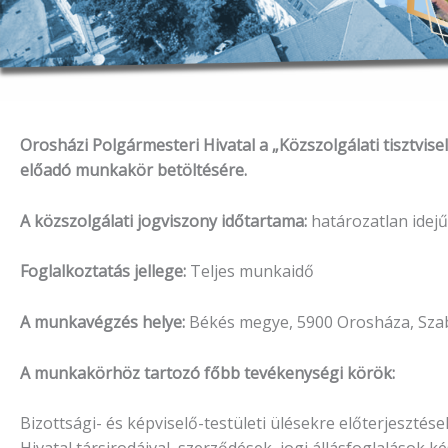
Orosházi Polgármesteri Hivatal a „Közszolgálati tisztvisel
előadó munkakör betöltésére.
A közszolgálati jogviszony időtartama:
határozatlan idejű
Foglalkoztatás jellege:
Teljes munkaidő
A munkavégzés helye:
Békés megye, 5900 Orosháza, Szab
A munkakörhöz tartozó főbb tevékenységi körök:
Bizottsági- és képviselő-testületi ülésekre előterjesztés