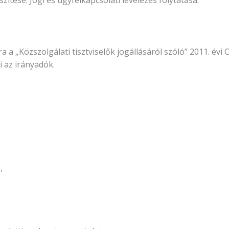
szítése. Jogi és ügyfélkapcsolati levelezés folytatása.
ra a „Közszolgálati tisztviselők jogállásáról szóló” 2011. évi
 az irányadók.
,