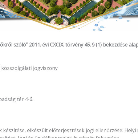
őkről szóló” 2011. évi CXCIX. törvény 45. § (1) bekezdése al
 közszolgálati jogviszony
adság tér 4-6.
ek készítése, elkészült előterjesztések jogi ellenőrzése. Hel