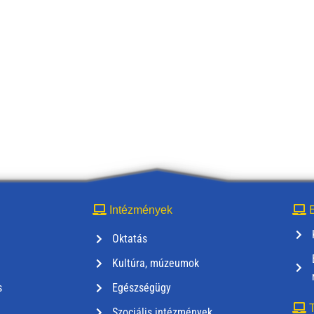
Intézmények
E
Oktatás
Kultúra, múzeumok
s
Egészségügy
T
Szociális intézmények