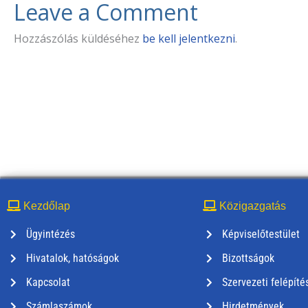
Leave a Comment
Hozzászólás küldéséhez
be kell jelentkezni
.
Kezdőlap
Közigazgatás
Ügyintézés
Képviselőtestület
Hivatalok, hatóságok
Bizottságok
Kapcsolat
Szervezeti felépíté
Számlaszámok
Hirdetmények