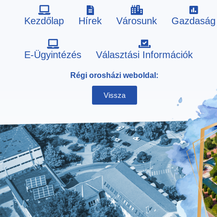
Kezdőlap
Hírek
Városunk
Gazdaság
Skip
E-Ügyintézés
Választási Információk
to
Régi orosházi weboldal:
content
Vissza