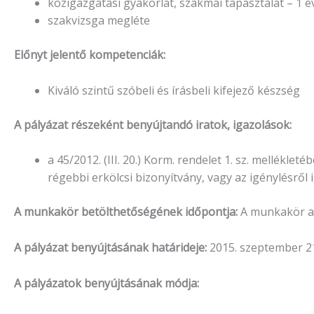
közigazgatási gyakorlat, szakmai tapasztalat – 1 év
szakvizsga megléte
Előnyt jelentő kompetenciák:
Kiváló szintű szóbeli és írásbeli kifejező készség
A pályázat részeként benyújtandó iratok, igazolások:
a 45/2012. (III. 20.) Korm. rendelet 1. sz. mellékl
régebbi erkölcsi bizonyítvány, vagy az igénylésről 
A munkakör betölthetőségének időpontja:
A munkakör a 
A pályázat benyújtásának határideje:
2015. szeptember 2
A pályázatok benyújtásának módja: