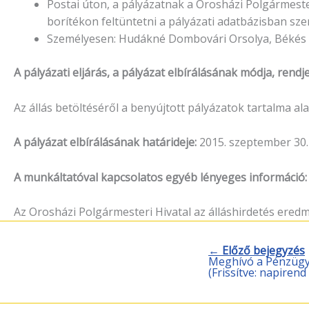
Postai úton, a pályázatnak a Orosházi Polgármester
borítékon feltüntetni a pályázati adatbázisban sz
Személyesen: Hudákné Dombovári Orsolya, Békés meg
A pályázati eljárás, a pályázat elbírálásának módja, rendje
Az állás betöltéséről a benyújtott pályázatok tartalma a
A pályázat elbírálásának határideje:
2015. szeptember 30.
A munkáltatóval kapcsolatos egyéb lényeges információ:
Az Orosházi Polgármesteri Hivatal az álláshirdetés eredm
← Előző bejegyzés
Meghívó a Pénzügyi
(Frissítve: napirend