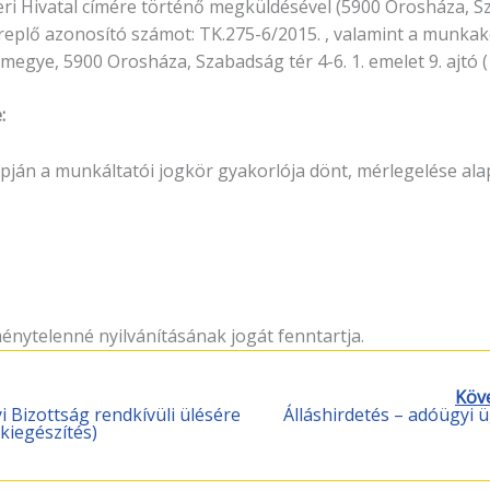
i Hivatal címére történő megküldésével (5900 Orosháza, Szab
ereplő azonosító számot: TK.275-6/2015. , valamint a munkak
ye, 5900 Orosháza, Szabadság tér 4-6. 1. emelet 9. ajtó (1
:
lapján a munkáltatói jogkör gyakorlója dönt, mérlegelése al
énytelenné nyilvánításának jogát fenntartja.
Köv
 Bizottság rendkívüli ülésére
Álláshirdetés – adóügyi
 kiegészítés)