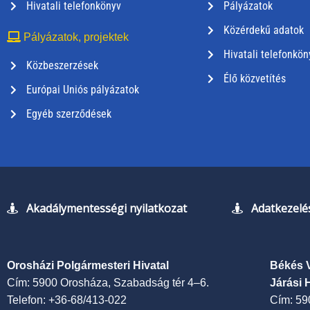
Hivatali telefonkönyv
Pályázatok
Közérdekű adatok
Pályázatok, projektek
Hivatali telefonkön
Közbeszerzések
Élő közvetítés
Európai Uniós pályázatok
Egyéb szerződések
Akadálymentességi nyilatkozat
Adatkezelés
Orosházi Polgármesteri Hivatal
Békés 
Cím: 5900 Orosháza, Szabadság tér 4–6.
Járási 
Telefon: +36-68/413-022
Cím: 59