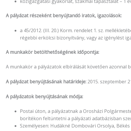
közigazgatási gyakorlat, szakmai tapasztalat – 1 év
A pályázat részeként benyújtandó iratok, igazolások:
a 45/2012. (III. 20.) Korm. rendelet 1. sz. mellékl
régebbi erkölcsi bizonyítvány, vagy az igénylést iga
A munkakör betölthetőségének időpontja:
A munkakör a pályázatok elbírálását követően azonnal b
A pályázat benyújtásának határideje:
2015. szeptember 2
A pályázatok benyújtásának módja:
Postai úton, a pályázatnak a Orosházi Polgármester
borítékon feltüntetni a pályázati adatbázisban sz
Személyesen: Hudákné Dombovári Orsolya, Békés meg