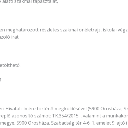
 alatti szakmai tapasztalat,
etében meghatározott részletes szakmai önéletrajz, iskolai v
zoló irat
etölthető.
1.
i Hivatal címére történő megküldésével (5900 Orosháza, Szab
ereplő azonosító számot: TK.354/2015. , valamint a munkakö
ye, 5900 Orosháza, Szabadság tér 4-6. 1. emelet 9. ajtó (1