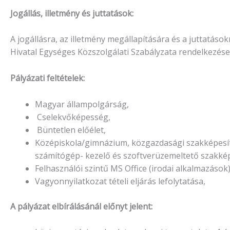
Jogállás, illetmény és juttatások:
A jogállásra, az illetmény megállapítására és a juttatások
Hivatal Egységes Közszolgálati Szabályzata rendelkezései
Pályázati feltételek:
Magyar állampolgárság,
Cselekvőképesség,
Büntetlen előélet,
Középiskola/gimnázium, közgazdasági szakképesítés, 
számítógép- kezelő és szoftverüzemeltető szakkép
Felhasználói szintű MS Office (irodai alkalmazások)
Vagyonnyilatkozat tételi eljárás lefolytatása,
A pályázat elbírálásánál előnyt jelent: