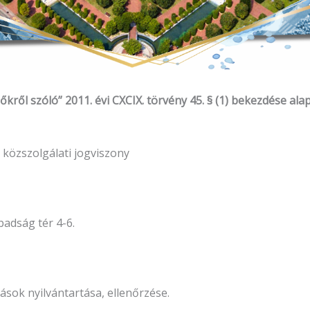
lőkről szóló” 2011. évi CXCIX. törvény 45. § (1) bekezdése al
 közszolgálati jogviszony
adság tér 4-6.
ások nyilvántartása, ellenőrzése.