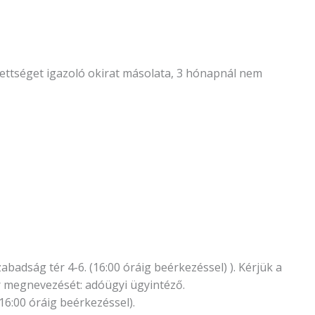
égzettséget igazoló okirat másolata, 3 hónapnál nem
adság tér 4-6. (16:00 óráig beérkezéssel) ). Kérjük a
r megnevezését: adóügyi ügyintéző.
6:00 óráig beérkezéssel).