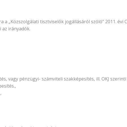
ra a „Közszolgálati tisztviselők jogállásáról szóló” 2011. évi
 az irányadók.
vagy pénzügyi- számviteli szakképesítés, ill. OKJ szerinti g
esítés.,
,