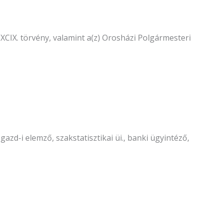
 CXCIX. törvény, valamint a(z) Orosházi Polgármesteri
azd-i elemző, szakstatisztikai üi., banki ügyintéző,