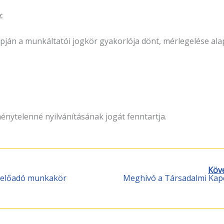
:
lapján a munkáltatói jogkör gyakorlója dönt, mérlegelése al
énytelenné nyilvánításának jogát fenntartja.
Köv
gi előadó munkakör
Meghívó a Társadalmi Kap