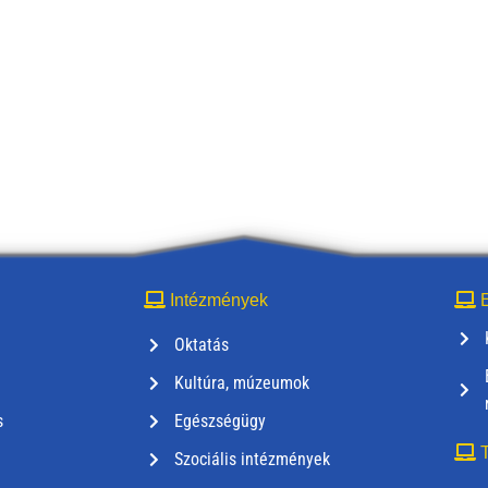
Intézmények
E
Oktatás
Kultúra, múzeumok
s
Egészségügy
T
Szociális intézmények