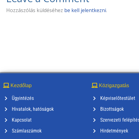
Hozzászólás küldéséhez
be kell jelentkezni
.
Kezdőlap
Közigazgatás
Ügyintézés
Képviselőtestület
Hivatalok, hatóságok
Bizottságok
Kapcsolat
Szervezeti felépíté
Számlaszámok
Hirdetmények