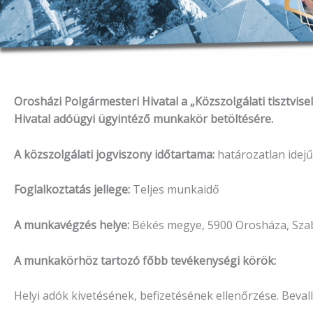
Orosházi Polgármesteri Hivatal a „Közszolgálati tisztvise
Hivatal adóügyi ügyintéző munkakör betöltésére.
A közszolgálati jogviszony időtartama:
határozatlan idejű
Foglalkoztatás jellege:
Teljes munkaidő
A munkavégzés helye:
Békés megye, 5900 Orosháza, Szab
A munkakörhöz tartozó főbb tevékenységi körök:
Helyi adók kivetésének, befizetésének ellenőrzése. Bevall