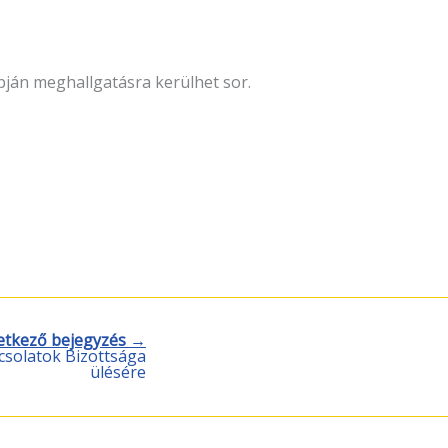
apján meghallgatásra kerülhet sor.
etkező bejegyzés →
csolatok Bizottsága
ülésére