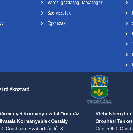
Városi gazdasági társaságok
Szervezetek
yv
Egyházak
i tájékoztató
Vármegyei Kormányhivatal Orosházi
Klebelsberg Int
Hivatala Kormányablak Osztály
Orosházi Tanker
00 Orosháza, Szabadság tér 3.
Cím: 5900, Oroshá