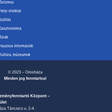
Turizmus
Helyi értéktár
Szállás
Gasztronómia
Túrák
Hasznos információk
Kultúra, múzeumok
© 2023 – Orosháza
Minden jog fenntartva!
ézményfenntartó Központ –
ület
za Táncsics u. 2-4.