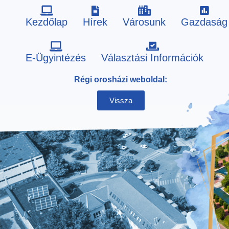
Kezdőlap
Hírek
Városunk
Gazdaság
Skip
E-Ügyintézés
Választási Információk
to
Régi orosházi weboldal:
content
Vissza