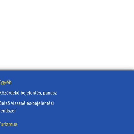
gyéb
Közérdekű bejelentés, panasz
Belső visszaélés-bejelentési
rendszer
urizmus