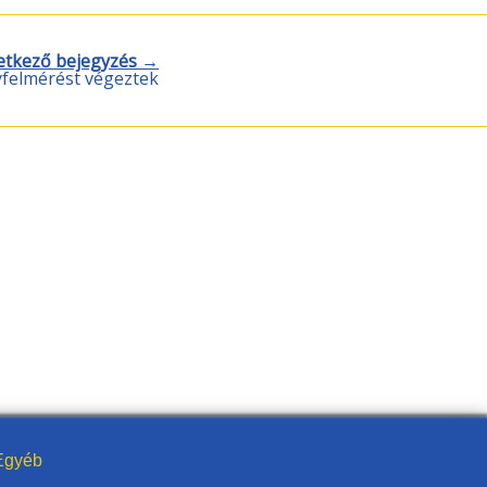
etkező bejegyzés →
yfelmérést végeztek
gyéb