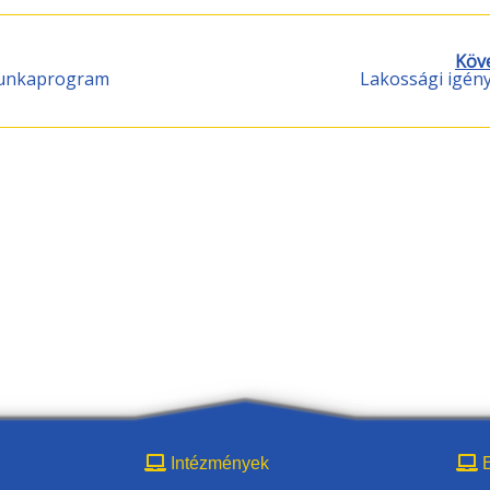
Köv
munkaprogram
Lakossági igén
Intézmények
E