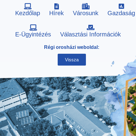
Kezdőlap
Hírek
Városunk
Gazdaság
Skip
E-Ügyintézés
Választási Információk
to
Régi orosházi weboldal:
content
Vissza