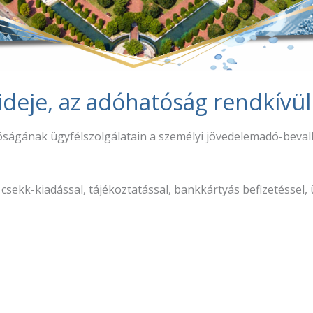
deje, az adóhatóság rendkívüli 
gának ügyfélszolgálatain a személyi jövedelemadó-bevallás 
l, csekk-kiadással, tájékoztatással, bankkártyás befizetéssel