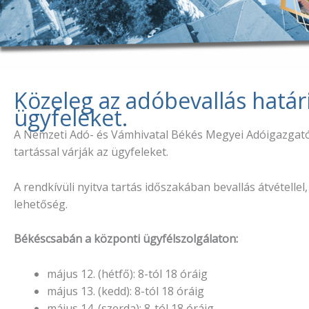
Közeleg az adóbevallás határi
ügyfeleket.
A Nemzeti Adó- és Vámhivatal Békés Megyei Adóigazgatósá
tartással várják az ügyfeleket.
A rendkívüli nyitva tartás időszakában bevallás átvételle
lehetőség.
Békéscsabán a központi ügyfélszolgálaton:
május 12. (hétfő): 8-tól 18 óráig
május 13. (kedd): 8-tól 18 óráig
május 14. (szerda): 8-tól 18 óráig