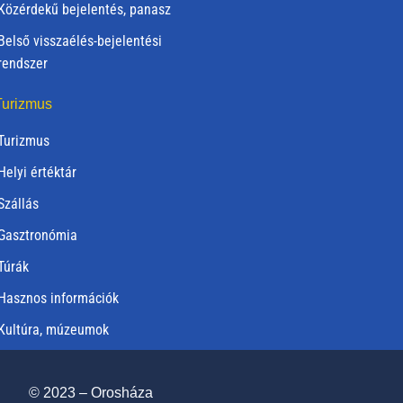
Közérdekű bejelentés, panasz
Belső visszaélés-bejelentési
rendszer
urizmus
Turizmus
Helyi értéktár
Szállás
Gasztronómia
Túrák
Hasznos információk
Kultúra, múzeumok
© 2023 – Orosháza