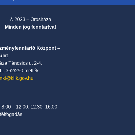
© 2023 – Orosháza
Minden jog fenntartva!
ézményfenntartó Központ –
ület
za Táncsics u. 2-4.
411-362/250 mellék
nki@klik.gov.hu
: 8.00 – 12.00, 12.30–16.00
félfogadás