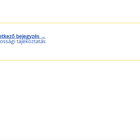
etkező bejegyzés →
ossági tájékoztatás