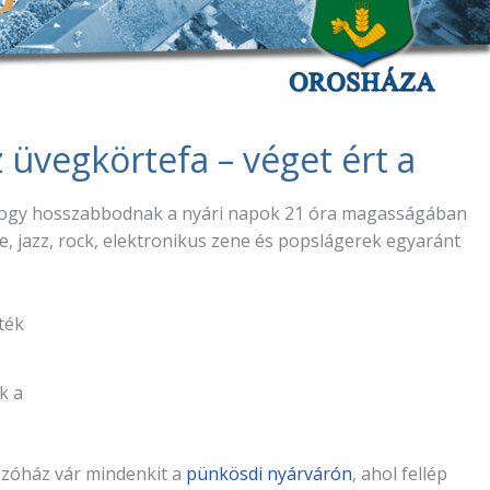
z üvegkörtefa – véget ért a
d ahogy hosszabbodnak a nyári napok 21 óra magasságában
e, jazz, rock, elektronikus zene és popslágerek egyaránt
k a
tszóház vár mindenkit a
pünkösdi nyárvárón
, ahol fellép