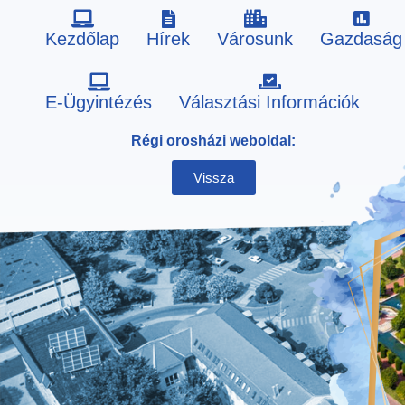
Kezdőlap
Hírek
Városunk
Gazdaság
Skip
E-Ügyintézés
Választási Információk
to
Régi orosházi weboldal:
content
Vissza