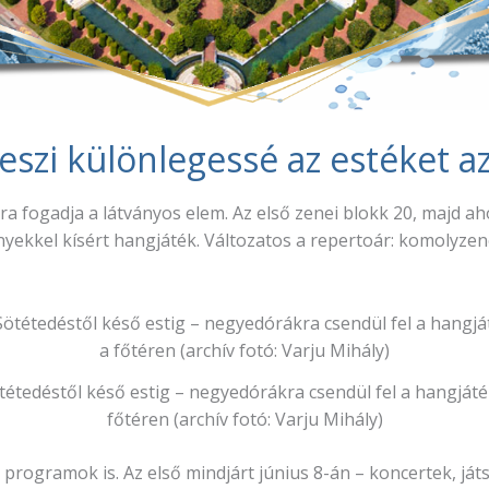
eszi különlegessé az estéket a
újra fogadja a látványos elem. Az első zenei blokk 20, maj
yekkel kísért hangjáték. Változatos a repertoár: komolyzen
tétedéstől késő estig – negyedórákra csendül fel a hangjáté
főtéren (archív fotó: Varju Mihály)
 programok is. Az első mindjárt június 8-án – koncertek, já