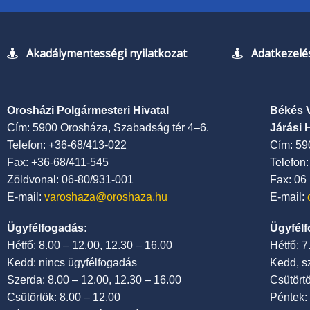
Akadálymentességi nyilatkozat
Adatkezelés
Orosházi Polgármesteri Hivatal
Békés 
Cím: 5900 Orosháza, Szabadság tér 4–6.
Járási 
Telefon: +36-68/413-022
Cím: 59
Fax: +36-68/411-545
Telefon
Zöldvonal: 06-80/931-001
Fax: 06
E-mail:
varoshaza@oroshaza.hu
E-mail:
Ügyfélfogadás:
Ügyfélf
Hétfő: 8.00 – 12.00, 12.30 – 16.00
Hétfő: 
Kedd: nincs ügyfélfogadás
Kedd, s
Szerda: 8.00 – 12.00, 12.30 – 16.00
Csütört
Csütörtök: 8.00 – 12.00
Péntek: