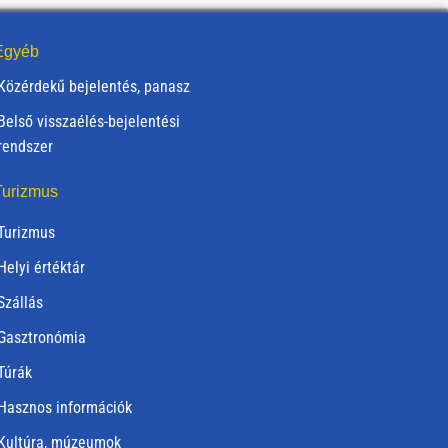
gyéb
Közérdekű bejelentés, panasz
Belső visszaélés-bejelentési
rendszer
urizmus
Turizmus
Helyi értéktár
Szállás
Gasztronómia
Túrák
Hasznos információk
Kultúra, múzeumok