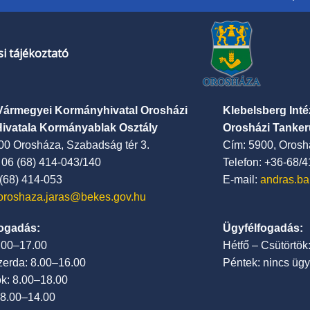
i tájékoztató
Vármegyei Kormányhivatal Orosházi
Klebelsberg Int
Hivatala Kormányablak Osztály
Orosházi Tanker
00 Orosháza, Szabadság tér 3.
Cím: 5900, Oroshá
: 06 (68) 414-043/140
Telefon: +36-68/
 (68) 414-053
E-mail:
andras.ba
oroshaza.jaras@bekes.gov.hu
ogadás:
Ügyfélfogadás:
7.00–17.00
Hétfő – Csütörtök
zerda: 8.00–16.00
Péntek: nincs ügy
ök: 8.00–18.00
 8.00–14.00