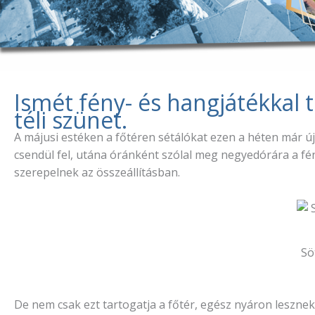
Ismét fény- és hangjátékkal t
téli szünet.
A májusi estéken a főtéren sétálókat ezen a héten már 
csendül fel, utána óránként szólal meg negyedórára a fén
szerepelnek az összeállításban.
Sö
De nem csak ezt tartogatja a főtér, egész nyáron lesznek