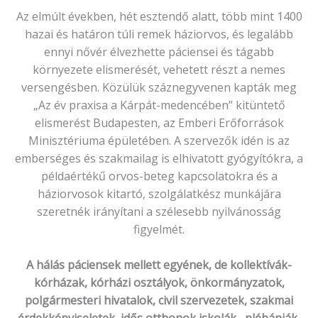
Az elmúlt években, hét esztendő alatt, több mint 1400
hazai és határon túli remek háziorvos, és legalább
ennyi nővér élvezhette páciensei és tágabb
környezete elismerését, vehetett részt a nemes
versengésben. Közülük száznegyvenen kapták meg
„Az év praxisa a Kárpát-medencében” kitüntető
elismerést Budapesten, az Emberi Erőforrások
Minisztériuma épületében. A szervezők idén is az
emberséges és szakmailag is elhivatott gyógyítókra, a
példaértékű orvos-beteg kapcsolatokra és a
háziorvosok kitartó, szolgálatkész munkájára
szeretnék irányítani a szélesebb nyilvánosság
figyelmét.
A hálás páciensek mellett egyének, de kollektívák-
kórházak, kórházi osztályok, önkormányzatok,
polgármesteri hivatalok, civil szervezetek, szakmai