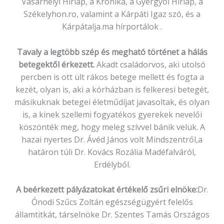
Vásárhelyi Hírlap, a Krónika, a Gyergyói Hírlap, a
Székelyhon.ro, valamint a Kárpáti Igaz szó, és a
Kárpátalja.ma hírportálok .
Tavaly a legtöbb szép és megható történet a hálás
betegektől érkezett.
Akadt családorvos, aki utolsó
percben is ott ült rákos betege mellett és fogta a
kezét, olyan is, aki a kórházban is felkeresi betegét,
másikuknak betegei életműdíjat javasoltak, és olyan
is, a kinek szellemi fogyatékos gyerekek nevelői
köszönték meg, hogy meleg szívvel bánik velük. A
hazai nyertes Dr. Ávéd János volt Mindszentről,a
határon túli Dr. Kovács Rozália Madéfalváról,
Erdélyből.
A beérkezett pályázatokat értékelő zsűri elnöke:
Dr.
Ónodi Szűcs Zoltán egészségügyért felelős
államtitkát, társelnöke Dr. Szentes Tamás Országos