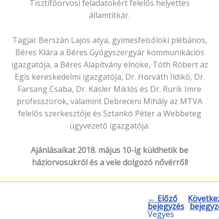
Tisztifőorvosi feladatokért felelős helyettes
államtitkár.
Tagjai: Berszán Lajos atya, gyimesfelsőloki plébános,
Béres Klára a Béres Gyógyszergyár kommunikációs
igazgatója, a Béres Alapítvány elnöke, Tóth Róbert az
Egis kereskedelmi igazgatója, Dr. Horváth Ildikó, Dr.
Farsang Csaba, Dr. Kásler Miklós és Dr. Rurik Imre
professzorok, valamint Debreceni Mihály az MTVA
felelős szerkesztője és Sztankó Péter a Webbeteg
ügyvezető igazgatója.
Ajánlásaikat 2018. május 10-ig küldhetik be
háziorvosukról és a vele dolgozó nővérről!
← Előző
Követke
bejegyzés
bejegyz
Vegyes