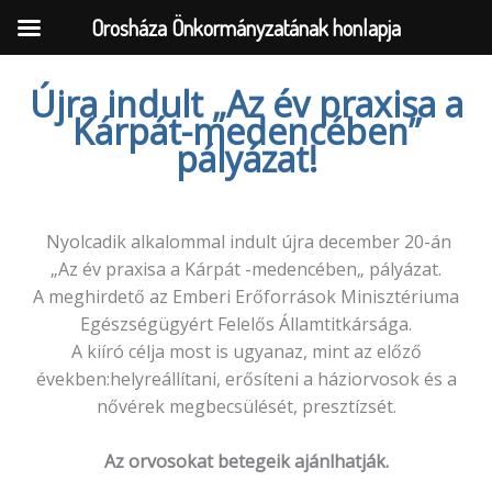
Orosháza Önkormányzatának honlapja
Újra indult „Az év praxisa a
Kárpát-medencében”
Skip
pályázat!
to
content
Nyolcadik alkalommal indult újra december 20-án
„Az év praxisa a Kárpát -medencében„ pályázat.
A meghirdető az Emberi Erőforrások Minisztériuma
Egészségügyért Felelős Államtitkársága.
A kiíró célja most is ugyanaz, mint az előző
években:helyreállítani, erősíteni a háziorvosok és a
nővérek megbecsülését, presztízsét.
Az orvosokat betegeik ajánlhatják.