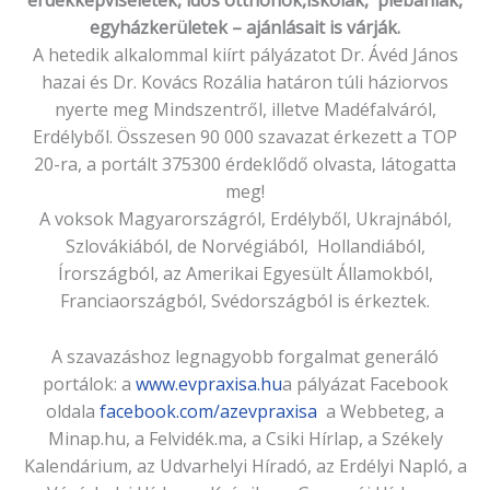
érdekképviseletek, idős otthonok,iskolák, plébániák,
egyházkerületek – ajánlásait is várják.
A hetedik alkalommal kiírt pályázatot Dr. Ávéd János
hazai és Dr. Kovács Rozália határon túli háziorvos
nyerte meg Mindszentről, illetve Madéfalváról,
Erdélyből. Összesen 90 000 szavazat érkezett a TOP
20-ra, a portált 375300 érdeklődő olvasta, látogatta
meg!
A voksok Magyarországról, Erdélyből, Ukrajnából,
Szlovákiából, de Norvégiából, Hollandiából,
Írországból, az Amerikai Egyesült Államokból,
Franciaországból, Svédországból is érkeztek.
A szavazáshoz legnagyobb forgalmat generáló
portálok: a
www.evpraxisa.hu
a pályázat Facebook
oldala
facebook.com/azevpraxisa
a Webbeteg, a
Minap.hu, a Felvidék.ma, a Csiki Hírlap, a Székely
Kalendárium, az Udvarhelyi Híradó, az Erdélyi Napló, a