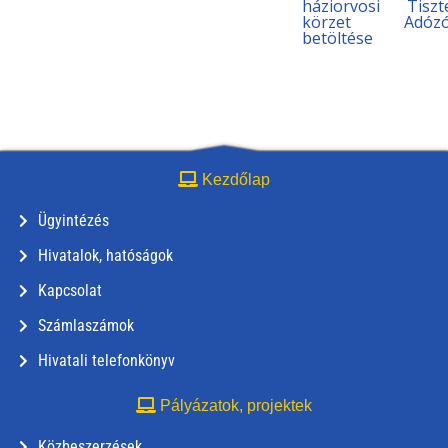
háziorvosi
Tiszt
körzet
Adózó
betöltése
Kezdőlap
Ügyintézés
Hivatalok, hatóságok
Kapcsolat
Számlaszámok
Hivatali telefonkönyv
Pályázatok, projektek
Közbeszerzések