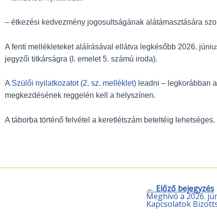
– étkezési kedvezmény jogosultságának alátámasztására szolg
A fenti mellékleteket aláírásával ellátva legkésőbb 2026. júni
jegyzői titkárságra (I. emelet 5. számú iroda).
A
Szülői nyilatkozatot (2. sz. melléklet)
leadni – legkorábban a
megkezdésének reggelén kell a helyszínen.
A táborba történő felvétel a keretlétszám beteltéig lehetséges.
← Előző bejegyzés
Meghívó a 2026. jún
Kapcsolatok Bizott