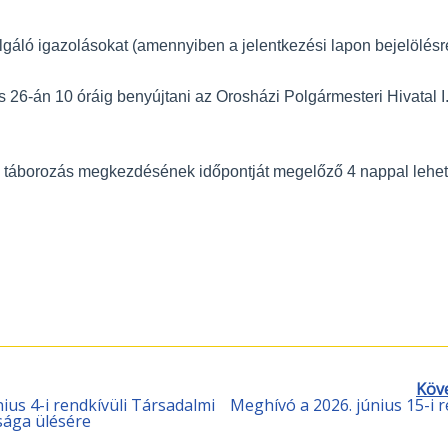
áló igazolásokat (amennyiben a jelentkezési lapon bejelölésre
us 26-án 10 óráig benyújtani az Orosházi Polgármesteri Hivatal I
 táborozás megkezdésének időpontját megelőző 4 nappal lehet
Köv
ius 4-i rendkívüli Társadalmi
Meghívó a 2026. június 15-i r
sága ülésére