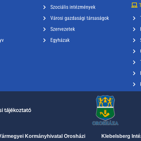
T
Szociális intézmények
Városi gazdasági társaságok
Szervezetek
yv
Egyházak
i tájékoztató
Vármegyei Kormányhivatal Orosházi
Klebelsberg Int