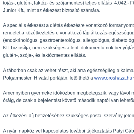
tojás-, glutén-, laktóz- és szójamentes) teljes ellátás 4.042,
Junior Kft., mint az étkezést biztosító számára.
A speciális étkezést a diétás étkezésre vonatkozó formanyom
rendelet a közétkeztetésre vonatkozó táplálkozás-egészségügy
(endokrinológus, gasztroenterológus, allergológus, diabetoló
Kft. biztosítja, nem szükséges a fenti dokumentumok benyújtása
glutén-, szója-, és laktózmentes ellátás.
A táborban csak az vehet részt, aki arra egészségileg alkalmas
Polgármesteri Hivatal portáján, letölthető a
www.oroshaza.hu
Amennyiben gyermeke időközben megbetegszik, vagy távol mara
óráig, de csak a bejelentést követő második naptól van lehetőség
Az étkezési díj befizetéséhez szükséges postai szelvény jelen
A nyári napközivel kapcsolatos további tájékoztatás Patyi Gáb