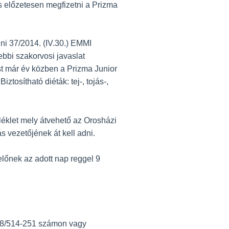
es előzetesen megfizetni a Prizma
ni 37/2014. (IV.30.) EMMI
ebbi szakorvosi javaslat
st már év közben a Prizma Junior
tosítható diéták: tej-, tojás-,
lléklet mely átvehető az Orosházi
 vezetőjének át kell adni.
lőnek az adott nap reggel 9
a 68/514-251 számon vagy