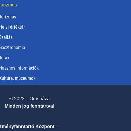
urizmus
Turizmus
Helyi értéktár
Szállás
Gasztronómia
Túrák
Hasznos információk
Kultúra, múzeumok
© 2023 – Orosháza
Minden jog fenntartva!
ézményfenntartó Központ –