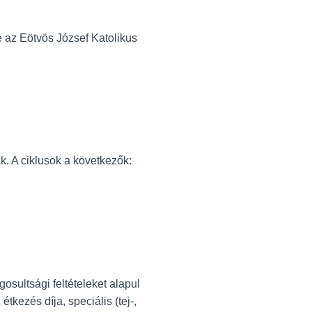
e az Eötvös József Katolikus
ak. A ciklusok a következők:
osultsági feltételeket alapul
tkezés díja, speciális (tej-,