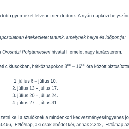
n több gyermeket felvenni nem tudunk. A nyári napközi helyszín
kapcsolatban értekezletet tartunk, amelynek helye és időpontja:
ra Orosházi Polgármesteri
hivatal I. emelet nagy tanácsterem.
00
00
 heti ciklusokban, hétköznapokon 8
– 16
óra között biztosított
1. július 6 – július 10.
2. július 13 – július 17.
3. július 20 – július 24.
4. július 27 – július 31.
fizetni kell a szülőknek a mindenkori kedvezményes/ingyenes jog
.466,- Ft/fő/nap, aki csak ebédet kér, annak 2.242,- Ft/fő/nap az é