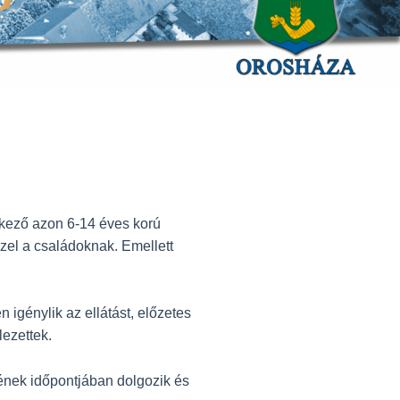
lkező azon 6-14 éves korú
zzel a családoknak. Emellett
igénylik az ellátást, előzetes
lezettek.
lének időpontjában dolgozik és