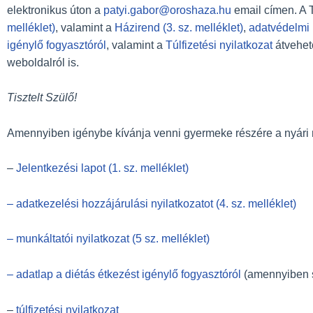
elektronikus úton a
patyi.gabor@oroshaza.hu
email címen. A T
melléklet)
, valamint a
Házirend (3. sz. melléklet)
,
adatvédelmi n
igénylő fogyasztóról
, valamint a
Túlfizetési nyilatkozat
átvehet
weboldalról is.
Tisztelt Szülő!
Amennyiben igénybe kívánja venni gyermeke részére a nyári nap
–
Jelentkezési lapot (1. sz. melléklet)
– adatkezelési hozzájárulási nyilatkozatot (4. sz. melléklet)
– munkáltatói nyilatkozat (5 sz. melléklet)
– adatlap a diétás étkezést igénylő fogyasztóról
(amennyiben 
–
túlfizetési nyilatkozat