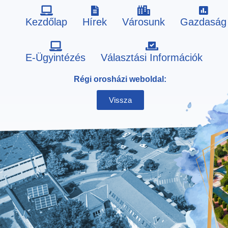
Kezdőlap
Hírek
Városunk
Gazdaság
Skip
E-Ügyintézés
Választási Információk
to
Régi orosházi weboldal:
content
Vissza