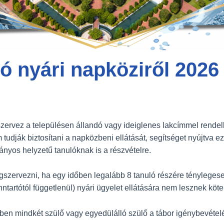
ó nyári napköziről 2026
zervez a településen állandó vagy ideiglenes lakcímmel rende
tudják biztosítani a napközbeni ellátását, segítséget nyújtva e
ányos helyzetű tanulóknak is a részvételre.
szervezni, ha egy időben legalább 8 tanuló részére ténylegesen 
ntartótól függetlenül) nyári ügyelet ellátására nem lesznek köte
ében mindkét szülő vagy egyedülálló szülő a tábor igénybevéte