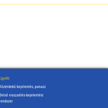
gyéb
Közérdekű bejelentés, panasz
Belső visszaélés-bejelentési
rendszer