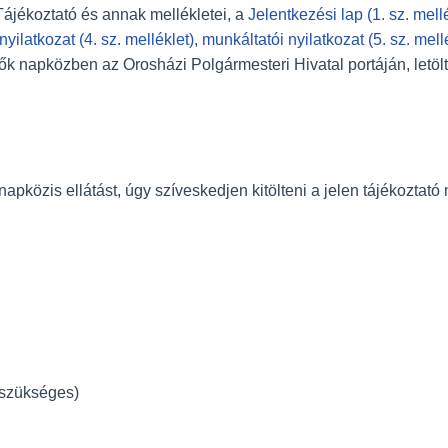
ájékoztató és annak mellékletei, a
Jelentkezési lap (1. sz. mell
yilatkozat (4. sz. melléklet)
,
munkáltatói nyilatkozat (5. sz. mell
ők napközben az Orosházi Polgármesteri Hivatal portáján, letöl
közis ellátást, úgy szíveskedjen kitölteni a jelen tájékoztató
szükséges)