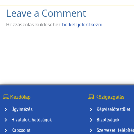
Leave a Comment
Hozzászólás küldéséhez
be kell jelentkezni
.
Kezdőlap
Közigazgatás
Ügyintézés
Képviselőtestület
Hivatalok, hatóságok
Bizottságok
Kapcsolat
Szervezeti felépíté