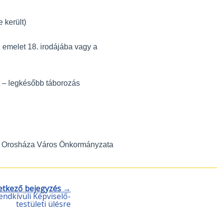
 került)
. emelet 18. irodájába vagy a
 – legkésőbb táborozás
Orosháza Város Önkormányzata
etkező bejegyzés →
endkívüli Képviselő-
testületi ülésre