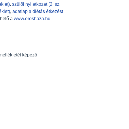
éklet)
,
szülői nyilatkozat (2. sz.
éklet)
,
adatlap a diétás étkezést
thető a
www.oroshaza.hu
 mellékletét képező