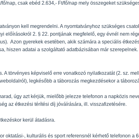
- Ft/fő/nap, csak ebéd 2.634,- Ft/fő/nap mely összegeket szükség
tatványon kell megrendelni. A nyomtatványhoz szükséges csatol
i előírásokról 2. § 22. pontjának megfelelő, egy évnél nem rég
gus). Azon gyerekek esetében, akik számára a speciális étkezé
, hiszen adatai a szolgáltató adatbázisában már szerepelnek. Biz
. A törvényes képviselő erre vonatkozó nyilatkozatát (2. sz. me
weboldalról), legkésőbb a táborozás megkezdésekor a táborozás
d, úgy azt kérjük, mielőbb jelezze telefonon a napközis neve
 az étkezési térítési díj jóváírására, ill. visszafizetésére.
tkezéskor kerül átadásra.
or oktatási-, kulturális és sport referensnél kérhető telefonon 