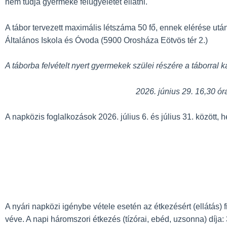
nem tudja gyermeke felügyeletét ellátni.
A tábor tervezett maximális létszáma 50 fő, ennek elérése utá
Általános Iskola és Óvoda (5900 Orosháza Eötvös tér 2.)
A táborba felvételt nyert gyermekek szülei részére a táborral 
2026. június 29. 16,30 ó
A napközis foglalkozások 2026. július 6. és július 31. között,
A nyári napközi igénybe vétele esetén az étkezésért (ellátás) 
véve. A napi háromszori étkezés (tízórai, ebéd, uzsonna) díja: 3