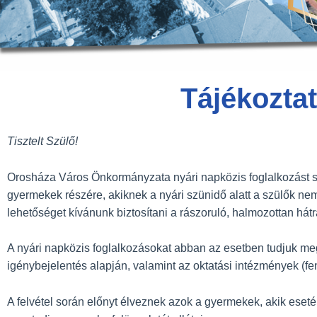
Tájékoztat
Tisztelt Szülő!
Orosháza Város Önkormányzata nyári napközis foglalkozást s
gyermekek részére, akiknek a nyári szünidő alatt a szülők nem 
lehetőséget kívánunk biztosítani a rászoruló, halmozottan hátr
A nyári napközis foglalkozásokat abban az esetben tudjuk meg
igénybejelentés alapján, valamint az oktatási intézmények (fen
A felvétel során előnyt élveznek azok a gyermekek, akik eset