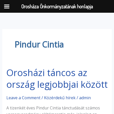
Orosháza Önkormányzatának honlapja
Skip
to
content
Pindur Cintia
Orosházi táncos az
Orosházi
táncos
ország legjobbjai között
az
ország
legjobbjai
Leave a Comment
/
Közérdekű hírek
/
admin
között
A tizenkét éves Pindur Cintia tánctudását számos