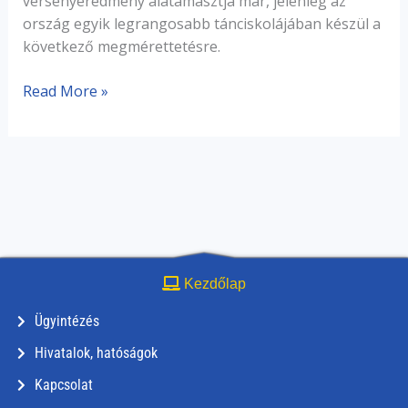
versenyeredmény alátámasztja már, jelenleg az
ország egyik legrangosabb tánciskolájában készül a
következő megmérettetésre.
Read More »
Kezdőlap
Ügyintézés
Hivatalok, hatóságok
Kapcsolat