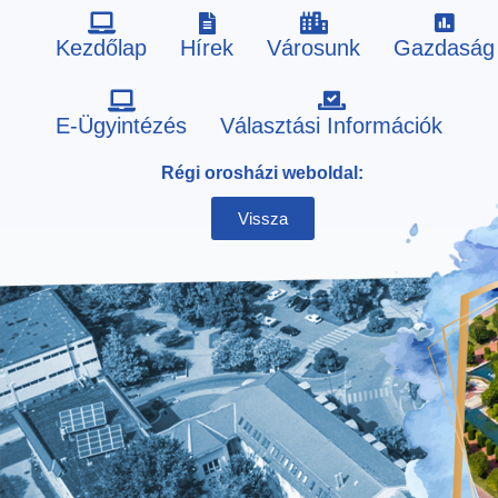
Kezdőlap
Hírek
Városunk
Gazdaság
Skip
E-Ügyintézés
Választási Információk
to
Régi orosházi weboldal:
content
Vissza