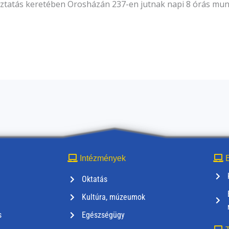
koztatás keretében Orosházán 237-en jutnak napi 8 órás munk
Intézmények
E
Oktatás
Kultúra, múzeumok
s
Egészségügy