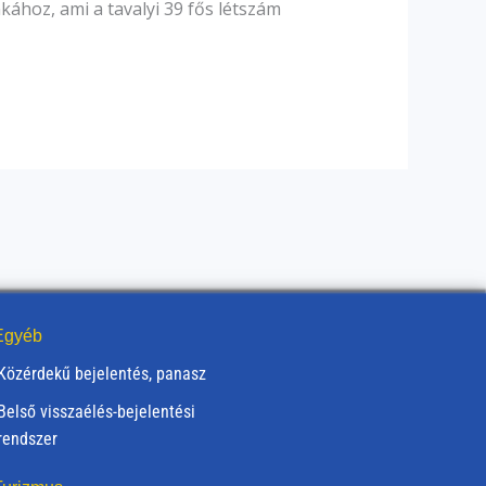
ához, ami a tavalyi 39 fős létszám
gyéb
Közérdekű bejelentés, panasz
Belső visszaélés-bejelentési
rendszer