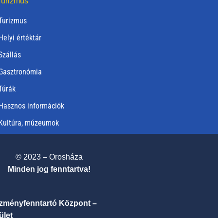
urizmus
Turizmus
Helyi értéktár
Szállás
Gasztronómia
Túrák
Hasznos információk
Kultúra, múzeumok
© 2023 – Orosháza
Minden jog fenntartva!
ézményfenntartó Központ –
ület