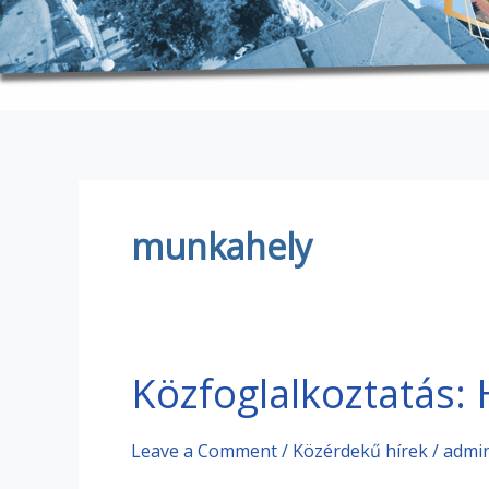
munkahely
Közfoglalkoztatás:
Közfoglalkoztatás:
Hatszor
többen
Leave a Comment
/
Közérdekű hírek
/
admi
dolgozhatnak