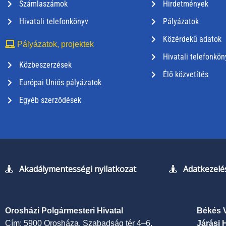
Számlaszámok
Hirdetmények
Hivatali telefonkönyv
Pályázatok
Közérdekű adatok
Pályázatok, projektek
Hivatali telefonkön
Közbeszerzések
Élő közvetítés
Európai Uniós pályázatok
Egyéb szerződések
Akadálymentességi nyilatkozat
Adatkezelés
Orosházi Polgármesteri Hivatal
Békés 
Cím: 5900 Orosháza, Szabadság tér 4–6.
Járási 