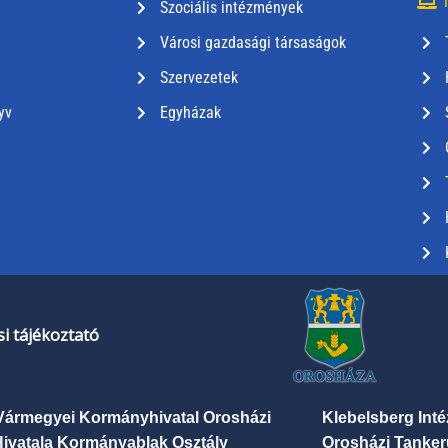
T
Szociális intézmények
Városi gazdasági társaságok
Szervezetek
yv
Egyházak
i tájékoztató
Vármegyei Kormányhivatal Orosházi
Klebelsberg Int
Hivatala Kormányablak Osztály
Orosházi Tanker