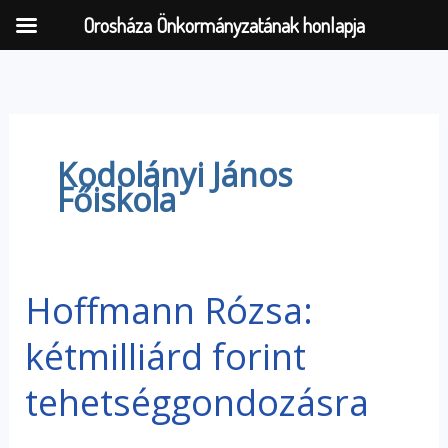
Orosháza Önkormányzatának honlapja
Skip
to
content
Kodolányi János
Főiskola
Hoffmann Rózsa:
Hoffmann
Rózsa:
kétmilliárd forint
kétmilliárd
forint
tehetséggondozásra
tehetséggondozásra