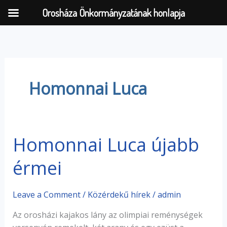
Orosháza Önkormányzatának honlapja
Skip
to
content
Homonnai Luca
Homonnai Luca újabb
Homonnai
Luca
érmei
újabb
érmei
Leave a Comment
/
Közérdekű hírek
/
admin
Az orosházi kajakos lány az olimpiai reménységek