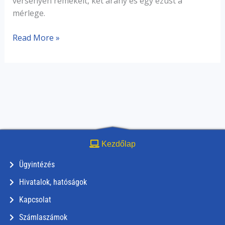
versenyén remekelt, két arany és egy ezüst a
mérlege.
Read More »
Kezdőlap
Ügyintézés
Hivatalok, hatóságok
Kapcsolat
Számlaszámok