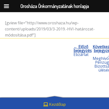
Orosháza Önkormányzatának honlapja
[gview file=”http://www.oroshaza.hu/wp-
Skip
content/uploads/2019/03/3-2019.-HVI-határozat-
to
módosítása.pdf”]
content
← Előző
Követke
bejegyzés
bejegyz
Ebzárlat
Meghívó
Pénzüg
Bizotts
ülésé
Kezdőlap