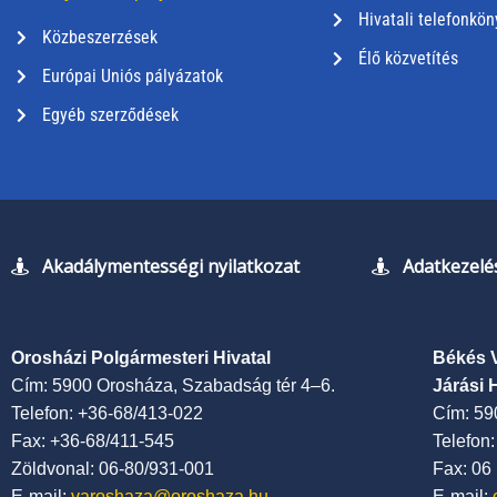
Hivatali telefonkön
Közbeszerzések
Élő közvetítés
Európai Uniós pályázatok
Egyéb szerződések
Akadálymentességi nyilatkozat
Adatkezelés
Orosházi Polgármesteri Hivatal
Békés 
Cím: 5900 Orosháza, Szabadság tér 4–6.
Járási 
Telefon: +36-68/413-022
Cím: 59
Fax: +36-68/411-545
Telefon
Zöldvonal: 06-80/931-001
Fax: 06
E-mail:
varoshaza@oroshaza.hu
E-mail: