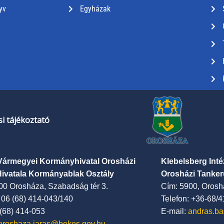
yv
Egyházak
i tájékoztató
Vármegyei Kormányhivatal Orosházi
Klebelsberg Int
Hivatala Kormányablak Osztály
Orosházi Tanker
00 Orosháza, Szabadság tér 3.
Cím: 5900, Oroshá
: 06 (68) 414-043/140
Telefon: +36-68/
 (68) 414-053
E-mail:
andras.ba
oroshaza.jaras@bekes.gov.hu