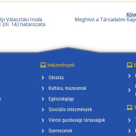
Köv
yi Választási Iroda
Meghívó a Társadalmi Kap
(III. 14.) határozata
Intézmények
E
Oktatás
Kultúra, múzeumok
s
Egészségügy
T
Szociális intézmények
Városi gazdasági társaságok
Szervezetek