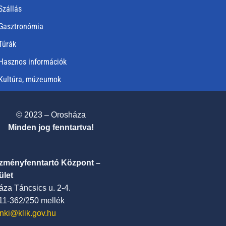
Szállás
Gasztronómia
Túrák
Hasznos információk
Kultúra, múzeumok
© 2023 – Orosháza
Minden jog fenntartva!
ézményfenntartó Központ –
ület
za Táncsics u. 2-4.
411-362/250 mellék
nki@klik.gov.hu