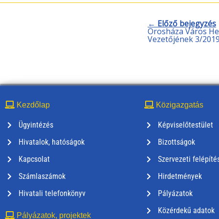
← Előző bejegyzés
Orosháza Város Hel
Vezetőjének 3/2019. 
Kezdőlap
Közigazgatás
Ügyintézés
Képviselőtestület
Hivatalok, hatóságok
Bizottságok
Kapcsolat
Szervezeti felépíté
Számlaszámok
Hirdetmények
Hivatali telefonkönyv
Pályázatok
Közérdekű adatok
Pályázatok, projektek