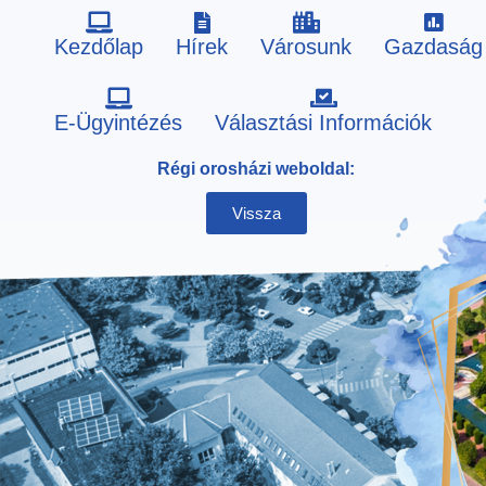
Kezdőlap
Hírek
Városunk
Gazdaság
Skip
E-Ügyintézés
Választási Információk
to
Régi orosházi weboldal:
content
Vissza