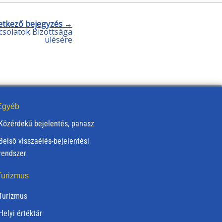
etkező bejegyzés →
csolatok Bizottsága
ülésére
gyéb
Közérdekű bejelentés, panasz
Belső visszaélés-bejelentési
rendszer
urizmus
Turizmus
Helyi értéktár