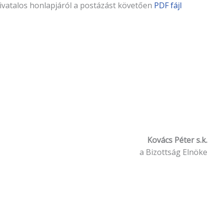
hivatalos honlapjáról a postázást köve­tően
PDF fájl
Kovács Péter s.k.
a Bizottság Elnöke