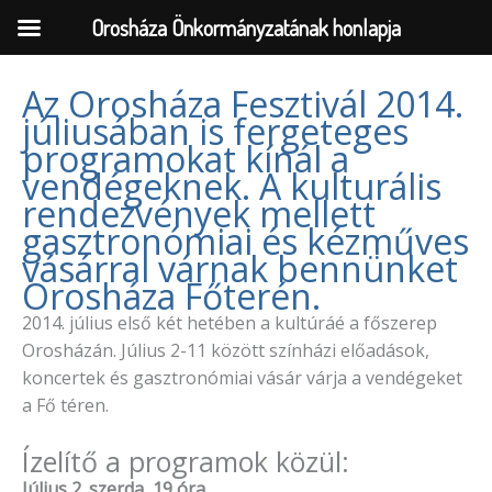
Orosháza Önkormányzatának honlapja
Az Orosháza Fesztivál 2014.
júliusában is fergeteges
Skip
programokat kínál a
to
vendégeknek. A kulturális
content
rendezvények mellett
gasztronómiai és kézműves
vásárral várnak bennünket
Orosháza Főterén.
2014. július első két hetében a kultúráé a főszerep
Orosházán. Július 2-11 között színházi előadások,
koncertek és gasztronómiai vásár várja a vendégeket
a Fő téren.
Ízelítő a programok közül:
Július 2. szerda, 19 óra