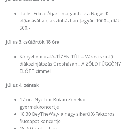
Tallér Edina: Átjáró magamhoz a NagyOK
előadásában, a színházban. Jegyár: 1000.-, diák:
500.-
Július 3. csütörtök 18 óra
Könyvbemutató-TÍZEN TÚL – Városi szintű
diákszínjátszás Orosházán …A ZÖLD FÜGGÖNY
ELŐTT címmel
Július 4. péntek
17 óra Nyulam-Bulam Zenekar
gyermekkoncertje
18.30 BeyTheWay- a nagy sikerű X-Faktoros
fiúcsapat koncertje
19.00 Contry Tánc