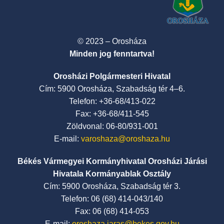
© 2023 – Orosháza
Minden jog fenntartva!
Orosházi Polgármesteri Hivatal
Cím: 5900 Orosháza, Szabadság tér 4–6.
Telefon: +36-68/413-022
Fax: +36-68/411-545
Zöldvonal: 06-80/931-001
E-mail:
varoshaza@oroshaza.hu
Békés Vármegyei Kormányhivatal Orosházi Járási
Hivatala Kormányablak Osztály
Cím: 5900 Orosháza, Szabadság tér 3.
Telefon: 06 (68) 414-043/140
Fax: 06 (68) 414-053
E-mail:
oroshaza.jaras@bekes.gov.hu