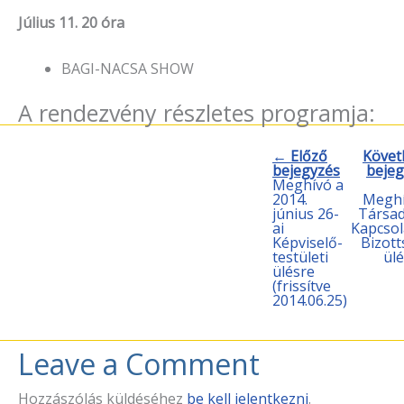
Július 11. 20 óra
BAGI-NACSA SHOW
A rendezvény részletes programja:
← Előző
Követ
bejegyzés
bejeg
Meghívó a
2014.
Meghí
június 26-
Társad
ai
Kapcsol
Képviselő-
Bizot
testületi
ül
ülésre
(frissítve
2014.06.25)
Leave a Comment
Hozzászólás küldéséhez
be kell jelentkezni
.