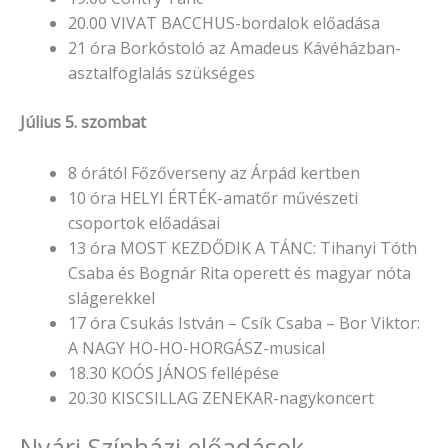
20.00 VIVAT BACCHUS-bordalok előadása
21 óra Borkóstoló az Amadeus Kávéházban-
asztalfoglalás szükséges
Július 5. szombat
8 órától Főzőverseny az Árpád kertben
10 óra HELYI ÉRTÉK-amatőr művészeti
csoportok előadásai
13 óra MOST KEZDŐDIK A TÁNC: Tihanyi Tóth
Csaba és Bognár Rita operett és magyar nóta
slágerekkel
17 óra Csukás István – Csík Csaba – Bor Viktor:
A NAGY HO-HO-HORGÁSZ-musical
18.30 KOÓS JÁNOS fellépése
20.30 KISCSILLAG ZENEKAR-nagykoncert
Nyári Színházi előadások