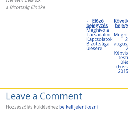
a Bizottság Elnöke
← Előző
Követ
bejegyzés
bejeg
Meghívó a
Társadalmi
Meghí
Kapcsolatok
2
Bizottsága
augus
ülésére
2
Képvis
test
ülé
(Friss
2015
Leave a Comment
Hozzászólás küldéséhez
be kell jelentkezni
.