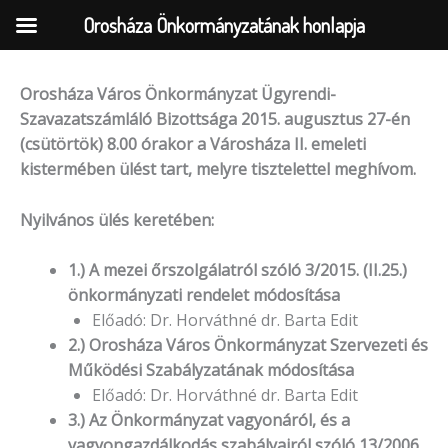
Orosháza Önkormányzatának honlapja
Orosháza Város Önkormányzat Ügyrendi-
Skip
Szavazatszámláló Bizottsága 2015. augusztus 27-én
to
(csütörtök) 8.00 órakor a Városháza II. emeleti
content
kistermében ülést tart,
melyre tisztelettel meghívom.
Nyilvános ülés keretében:
1.) A mezei őrszolgálatról szóló 3/2015. (II.25.)
önkormányzati rendelet módosítása
Előadó: Dr. Horváthné dr. Barta Edit
2.) Orosháza Város Önkormányzat Szervezeti és
Működési Szabályzatának módosítása
Előadó: Dr. Horváthné dr. Barta Edit
3.) Az Önkormányzat vagyonáról, és a
vagyongazdálkodás szabályairól szóló 13/2006.