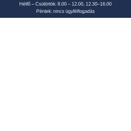
Hétfő – Csütörtök: 8.00 – 12.00, 12.30–16.00
Péntek: nincs ügyfélfogadás