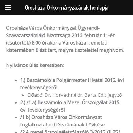
Orosháza Önkormányzatának honlapja
Orosháza Város Önkormányzat Ügyrendi-
Skip
Szavazatszámláló Bizottsága 2016. február 11-én
to
(csütörtök) 8.00 órakor a Városháza I. emeleti
content
kistermében ülést tart, melyre tisztelettel meghívom.
Nyilvános ülés keretében:
1.) Beszámoló a Polgármester Hivatal 2015. évi
tevékenységéről
Előadó: Dr. Horváthné dr. Barta Edit jegyző
2.) /1 a) Beszámoló a Mezei Őrszolgálat 2015.
évi tevékenységéről
/1 b) Orosháza Város Önkormányzat
foglalkoztatotti létszámának bővítése
/2 A mezei őrszolgálatról szóló 3/2015. (II.25.)