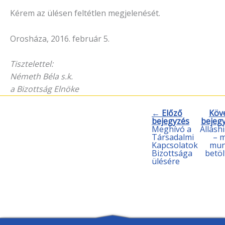
Kérem az ülésen feltétlen megjelenését.
Orosháza, 2016. február 5.
Tisztelettel:
Németh Béla s.k.
a Bizottság Elnöke
← Előző
Köv
bejegyzés
bejeg
Meghívó a
Állásh
Társadalmi
– 
Kapcsolatok
mun
Bizottsága
betöl
ülésére