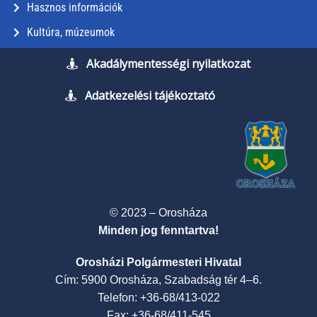
Hasznos információk
Kultúra, múzeumok
Akadálymentességi nyilatkozat
Adatkezelési tájékoztató
© 2023 – Orosháza
Minden jog fenntartva!
Orosházi Polgármesteri Hivatal
Cím: 5900 Orosháza, Szabadság tér 4–6.
Telefon: +36-68/413-022
Fax: +36-68/411-545