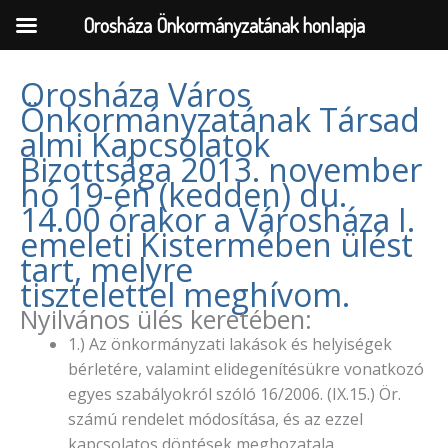
Orosháza Önkormányzatának honlapja
Orosháza Város
Önkormányzatának Társad
Skip
almi Kapcsolatok
to
Bizottsága 2013. november
content
hó 19-én (kedden) du.
14.00 órakor a Városháza I.
emeleti Kistermében ülést
tart, melyre
tisztelettel meghívom.
Nyilvános ülés keretében:
1.) Az önkormányzati lakások és helyiségek
bérletére, valamint elidegenítésükre vonatkozó
egyes szabályokról szóló 16/2006. (IX.15.) Ör.
számú rendelet módosítása, és az ezzel
kapcsolatos döntések meghozatala