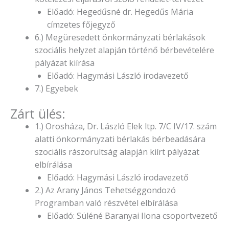
Előadó: Hegedűsné dr. Hegedűs Mária
címzetes főjegyző
6.) Megüresedett önkormányzati bérlakások
szociális helyzet alapján történő bérbevételére
pályázat kiírása
Előadó: Hagymási László irodavezető
7.) Egyebek
Zárt ülés:
1.) Orosháza, Dr. László Elek ltp. 7/C IV/17. szám
alatti önkormányzati bérlakás bérbeadására
szociális rászorultság alapján kiírt pályázat
elbírálása
Előadó: Hagymási László irodavezető
2.) Az Arany János Tehetséggondozó
Programban való részvétel elbírálása
Előadó: Süléné Baranyai Ilona csoportvezető