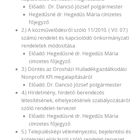
Előadó: Dr. Dancsó József polgármester
Hegedűsné dr. Hegedűs Mária címzetes
főjegyző
2.) A közművelődésről szóló 11/2010. ( VII. 07.)
számú rendelet és kapcsolódó önkormányzati
rendeletek módosítása
Előadó: Hegedűsné dr. Hegedűs Mária
címzetes főjegyző
3.) Döntés az Orosházi Hulladékgazdálkodási
Nonprofit Kft megalapításáról
Előadó: Dr. Dancsó József polgármester
4.) Hirdetmény, hirdető-berendezés
létesítésének, elhelyezésének szabályozásáról
szóló rendelet-tervezet
Előadó: Hegedűsné dr. Hegedűs Mária
címzetes főjegyző
5.) Településképi véleményezési, bejelentési és
kötelezési eljárásról szóló rendelet-tervezet