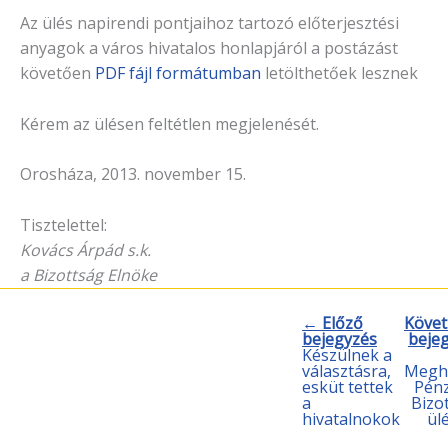
Az ülés napirendi pontjaihoz tartozó előterjesztési
anyagok a város hivatalos honlapjáról a postázást
követően
PDF fájl formátumban
letölthetőek lesznek
Kérem az ülésen feltétlen megjelenését.
Orosháza, 2013. november 15.
Tisztelettel:
Kovács Árpád s.k.
a Bizottság Elnöke
← Előző
Követ
bejegyzés
beje
Készülnek a
választásra,
Meghí
esküt tettek
Pén
a
Bizo
hivatalnokok
ül