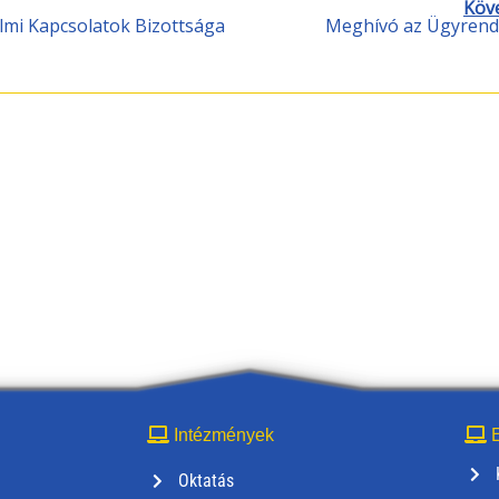
Köv
mi Kapcsolatok Bizottsága
Meghívó az Ügyrendi
Intézmények
E
Oktatás