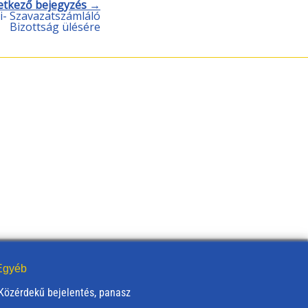
etkező bejegyzés →
- Szavazatszámláló
Bizottság ülésére
gyéb
Közérdekű bejelentés, panasz