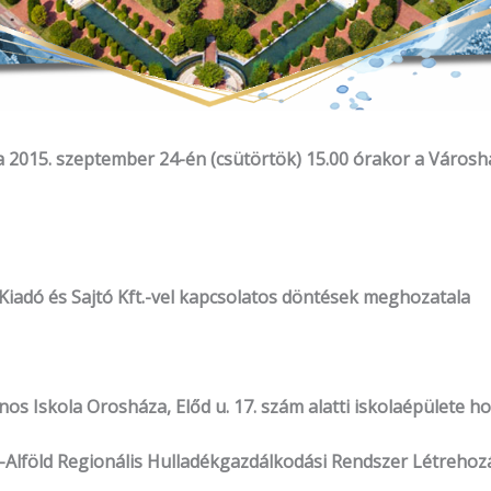
15. szeptember 24-én (csütörtök) 15.00 órakor a Városház
Kiadó és Sajtó Kft.-vel kapcsolatos döntések meghozatala
nos Iskola Orosháza, Előd u. 17. szám alatti iskolaépülete h
t-Alföld Regionális Hulladékgazdálkodási Rendszer Létreho