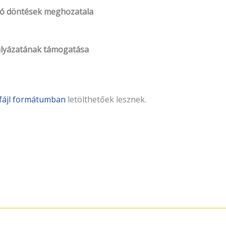
ódó döntések meghozatala
pályázatának támogatása
fájl formátumban
letölthetőek lesznek.