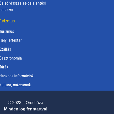
Belső visszaélés-bejelentési
rendszer
urizmus
Turizmus
Helyi értéktár
Szállás
Gasztronómia
Túrák
Hasznos információk
Kultúra, múzeumok
© 2023 – Orosháza
Minden jog fenntartva!