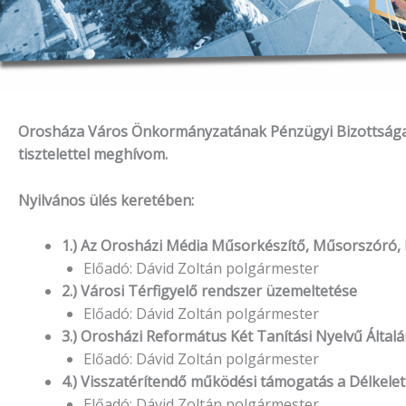
Orosháza Város Önkormányzatának Pénzügyi Bizottsága 20
tisztelettel meghívom.
Nyilvános ülés keretében:
1.) Az Orosházi Média Műsorkészítő, Műsorszóró, 
Előadó: Dávid Zoltán polgármester
2.) Városi Térfigyelő rendszer üzemeltetése
Előadó: Dávid Zoltán polgármester
3.) Orosházi Református Két Tanítási Nyelvű Általá
Előadó: Dávid Zoltán polgármester
4.) Visszatérítendő működési támogatás a Délkele
Előadó: Dávid Zoltán polgármester