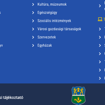
Kultúra, múzeumok
s
Egészségügy
T
Szociális intézmények
Városi gazdasági társaságok
Szervezetek
yv
Egyházak
i tájékoztató