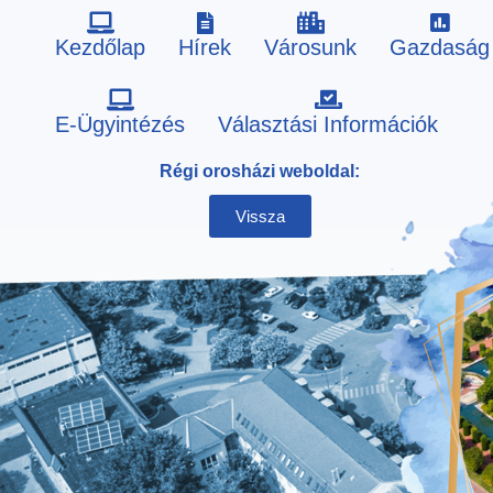
Kezdőlap
Hírek
Városunk
Gazdaság
Skip
E-Ügyintézés
Választási Információk
to
Régi orosházi weboldal:
content
Vissza