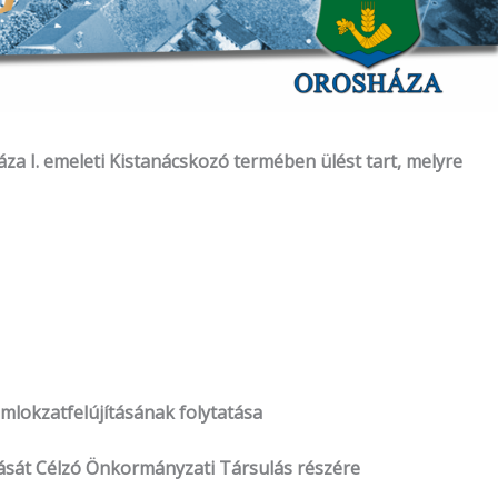
a I. emeleti Kistanácskozó termében ülést tart,
melyre
omlokzatfelújításának folytatása
zását Célzó Önkormányzati Társulás részére