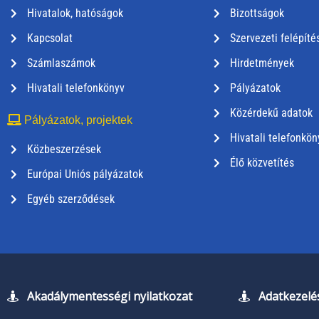
Hivatalok, hatóságok
Bizottságok
Kapcsolat
Szervezeti felépíté
Számlaszámok
Hirdetmények
Hivatali telefonkönyv
Pályázatok
Közérdekű adatok
Pályázatok, projektek
Hivatali telefonkön
Közbeszerzések
Élő közvetítés
Európai Uniós pályázatok
Egyéb szerződések
Akadálymentességi nyilatkozat
Adatkezelés