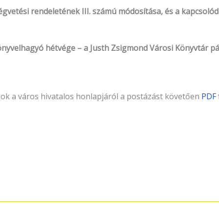
égvetési rendeletének III. számú módosítása, és a kapcsol
s Könyvelhagyó hétvége – a Justh Zsigmond Városi Könyvtár 
gok a város hivatalos honlapjáról a postázást követően
PDF 