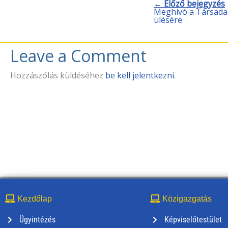
← Előző bejegyzés
Meghívó a Társadal
ülésére
Leave a Comment
Hozzászólás küldéséhez
be kell jelentkezni
.
Kezdőlap
Közigazgatás
Ügyintézés
Képviselőtestület