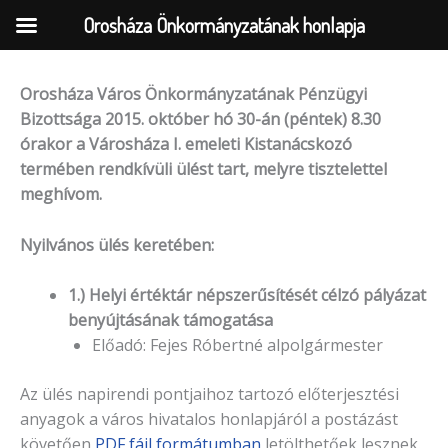
Orosháza Önkormányzatának honlapja
Orosháza Város Önkormányzatának Pénzügyi
Skip
Bizottsága 2015. október hó 30-án (péntek) 8.30
to
órakor a Városháza I. emeleti Kistanácskozó
content
termében rendkívüli ülést tart, melyre tisztelettel
meghívom.
Nyilvános ülés keretében:
1.) Helyi értéktár népszerűsítését célzó pályázat
ben
yújtásának támogatása
Előadó: Fejes Róbertné alpolgármester
Az ülés napirendi pontjaihoz tartozó előterjesztési
anyagok a város hivatalos honlapjáról a postázást
követően
PDF fájl formátumban
letölthetőek lesznek.