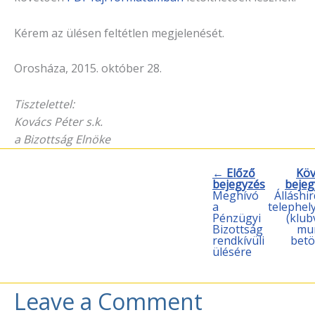
Kérem az ülésen feltétlen megjelenését.
Orosháza, 2015. október 28.
Tisztelettel:
Kovács Péter s.k.
a Bizottság Elnöke
← Előző
Köv
bejegyzés
beje
Meghívó
Álláshi
a
telephel
Pénzügyi
(klub
Bizottság
mu
rendkívüli
betö
ülésére
Leave a Comment