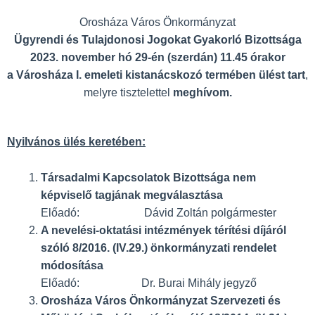
Orosháza Város Önkormányzat
Ügyrendi és Tulajdonosi Jogokat Gyakorló Bizottsága
2023. november hó 29-én (szerdán) 11.45 órakor
a Városháza I. emeleti kistanácskozó termében ülést tart
,
melyre tisztelettel
meghívom.
Nyilvános ülés keretében:
Társadalmi Kapcsolatok Bizottsága nem
képviselő tagjának megválasztása
Előadó: Dávid Zoltán polgármester
A nevelési-oktatási intézmények térítési díjáról
szóló 8/2016. (IV.29.) önkormányzati rendelet
módosítása
Előadó: Dr. Burai Mihály jegyző
Or
osháza Város Önkormányzat Szervezeti és