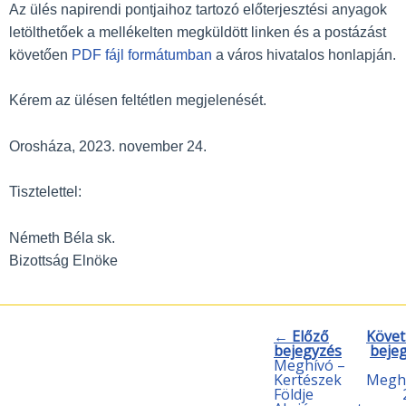
Az ülés napirendi pontjaihoz tartozó elő­terjesztési anyagok
letölthetőek a mellékelten megküldött linken és a postázást
követően
PDF fájl formátumban
a város hivatalos honlapján.
Kérem az ülésen feltétlen megjelenését.
Orosháza, 2023. november 24.
Tisztelettel:
Németh Béla sk.
Bizottság Elnöke
← Előző
Követ
bejegyzés
beje
Meghívó –
Kertészek
Meghí
Földje