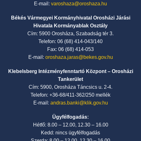
E-mail:
varoshaza@oroshaza.hu
Békés Vármegyei Kormányhivatal Orosházi Járási
Hivatala Kormányablak Osztály
Cím: 5900 Orosháza, Szabadság tér 3.
Telefon: 06 (68) 414-043/140
Fax: 06 (68) 414-053
E-mail:
oroshaza.jaras@bekes.gov.hu
Klebelsberg Intézményfenntartó Központ – Orosházi
Tankerület
Cím: 5900, Orosháza Táncsics u. 2-4.
Telefon: +36-68/411-362/250 mellék
E-mail:
andras.banki@klik.gov.hu
Ügyfélfogadás:
Hétfő: 8.00 – 12.00, 12.30 – 16.00
Kedd: nincs ügyfélfogadás
Szerda: 8.00 – 12.00, 12.30 – 16.00