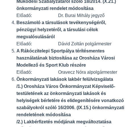
Működési Szabályzatáról szóló 18/2014. (X.21.)
önkormányzati rendelet módosítása
Előadó: Dr. Burai Mihály jegyző
Beszámoló a társulások tevékenységéről,
pénzügyi helyzetéről, a társulási célok
megvalósulásáról
Előadó: Dávid Zoltán polgármester
A Rákóczitelepi Sportpálya térítésmentes
használatának biztosítása az Orosháza Városi
Modellező
és Sport Klub részére
Előadó: Oravecz Nóra alpolgármester
Önkormányzati lakások lakbér felülvizsgálata
/1.) Orosháza Város Önkormányzat Képviselő-
testületének az önkormányzati lakások és
helyiségek bérletére és elidegenítésére vonatkozó
szabályokról szóló 16/2006. (IX.15.) önkormányzati
rendeletének módosítása
/2.) Lakbérfizetés módjának megváltoztatása