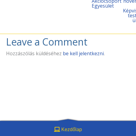
Akciócsoport
nove
Egyesület
Képvi
tes
ü
Leave a Comment
Hozzászólás küldéséhez
be kell jelentkezni
.
Kezdőlap