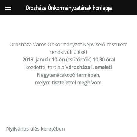
Orosháza Önkormányzatának honlapja
Skip
to
Orosháza Város Önkormányzat Képviselő-testülete
content
rendkívüli ülését
2019. január 10-én (csütörtök) 10.30 órai
kezdettel tartja a
Városháza I. emeleti
Nagytanácskozó termében,
melyre tisztelettel meghívom.
Nyilvános ülés keretében: