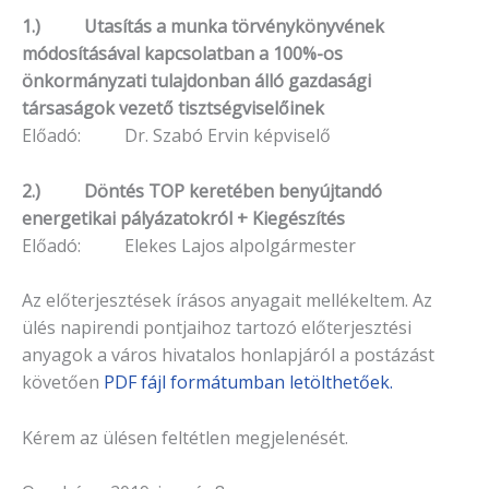
1.) Utasítás a munka törvénykönyvének
módosításával kapcsolatban a 100%-os
önkormányzati tulajdonban álló gazdasági
társaságok vezető tisztségviselőinek
Előadó: Dr. Szabó Ervin képviselő
2.) Döntés TOP keretében benyújtandó
energetikai pályázatokról + Kiegészítés
Előadó: Elekes Lajos alpolgármester
Az előterjesztések írásos anyagait mellékeltem. Az
ülés napirendi pontjaihoz tartozó elő­terjesztési
anyagok a város hivatalos honlapjáról a postázást
köve­tően
PDF fájl formátumban letölthetőek.
Kérem az ülésen feltétlen megjelenését.