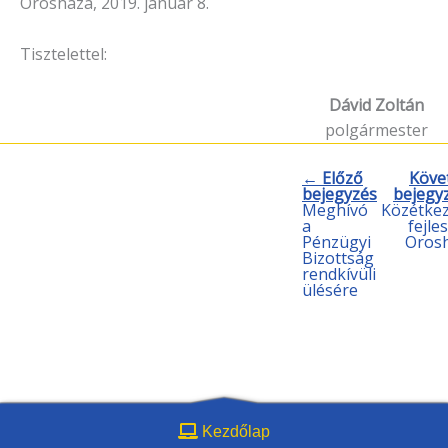
Orosháza, 2019. január 8.
Tisztelettel:
Dávid Zoltán
polgármester
← Előző
Köve
bejegyzés
bejegy
Meghívó
Közétkez
a
fejle
Pénzügyi
Oros
Bizottság
rendkívüli
ülésére
Kezdőlap