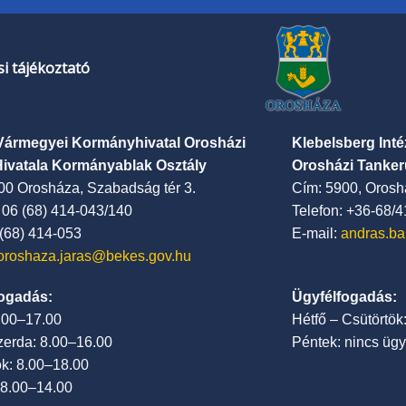
i tájékoztató
Vármegyei Kormányhivatal Orosházi
Klebelsberg Int
Hivatala Kormányablak Osztály
Orosházi Tanker
00 Orosháza, Szabadság tér 3.
Cím: 5900, Oroshá
: 06 (68) 414-043/140
Telefon: +36-68/
 (68) 414-053
E-mail:
andras.ba
oroshaza.jaras@bekes.gov.hu
ogadás:
Ügyfélfogadás:
7.00–17.00
Hétfő – Csütörtök
zerda: 8.00–16.00
Péntek: nincs ügy
ök: 8.00–18.00
 8.00–14.00