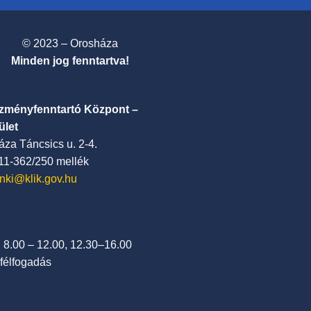
© 2023 – Orosháza
Minden jog fenntartva!
ézményfenntartó Központ –
ület
za Táncsics u. 2-4.
411-362/250 mellék
nki@klik.gov.hu
: 8.00 – 12.00, 12.30–16.00
félfogadás