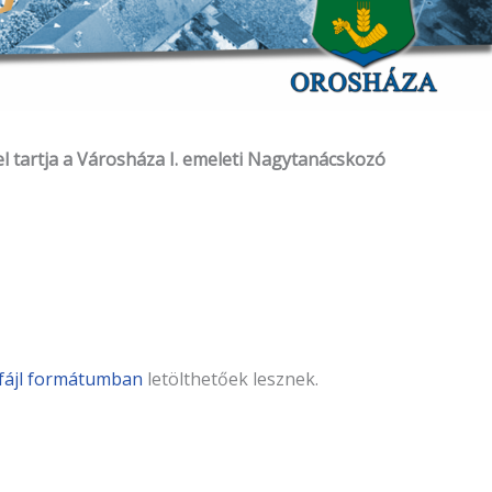
l tartja a Városháza I. emeleti Nagytanácskozó
fájl formátumban
letölthetőek lesznek.