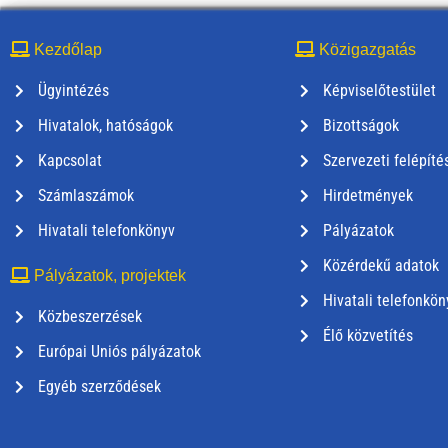
Kezdőlap
Közigazgatás
Ügyintézés
Képviselőtestület
Hivatalok, hatóságok
Bizottságok
Kapcsolat
Szervezeti felépíté
Számlaszámok
Hirdetmények
Hivatali telefonkönyv
Pályázatok
Közérdekű adatok
Pályázatok, projektek
Hivatali telefonkön
Közbeszerzések
Élő közvetítés
Európai Uniós pályázatok
Egyéb szerződések