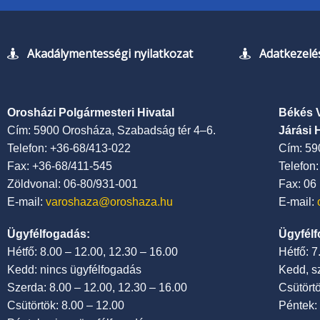
Akadálymentességi nyilatkozat
Adatkezelés
Orosházi Polgármesteri Hivatal
Békés 
Cím: 5900 Orosháza, Szabadság tér 4–6.
Járási 
Telefon: +36-68/413-022
Cím: 59
Fax: +36-68/411-545
Telefon
Zöldvonal: 06-80/931-001
Fax: 06
E-mail:
varoshaza@oroshaza.hu
E-mail:
Ügyfélfogadás:
Ügyfélf
Hétfő: 8.00 – 12.00, 12.30 – 16.00
Hétfő: 
Kedd: nincs ügyfélfogadás
Kedd, s
Szerda: 8.00 – 12.00, 12.30 – 16.00
Csütört
Csütörtök: 8.00 – 12.00
Péntek: