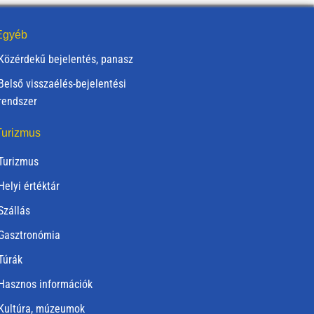
gyéb
Közérdekű bejelentés, panasz
Belső visszaélés-bejelentési
rendszer
urizmus
Turizmus
Helyi értéktár
Szállás
Gasztronómia
Túrák
Hasznos információk
Kultúra, múzeumok