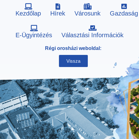
Kezdőlap
Hírek
Városunk
Gazdaság
Skip
E-Ügyintézés
Választási Információk
to
Régi orosházi weboldal:
content
Vissza