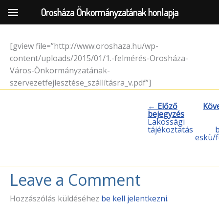
Orosháza Önkormányzatának honlapja
[gview file=”http://www.oroshaza.hu/wp-
Skip
content/uploads/2015/01/1.-felmérés-Orosháza-
to
Város-Önkormányzatának-
content
szervezetfejlesztése_szállításra_v.pdf”]
← Előző
Köv
bejegyzés
Lakossági
tájékoztatás
b
eskü/
Leave a Comment
Hozzászólás küldéséhez
be kell jelentkezni
.