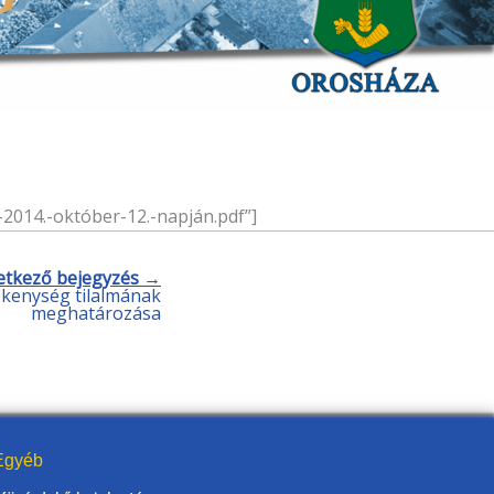
014.-október-12.-napján.pdf”]
etkező bejegyzés →
kenység tilalmának
meghatározása
gyéb