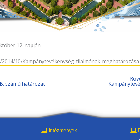
tóber 12. napján
ds/2014/10/Kampánytevékenység-tilalmának-meghatározása-2
Köv
VB. számú határozat
Kampánytevé
Intézmények
E