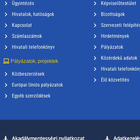
Ügyintézés
Képviselőtestület
Hivatalok, hatóságok
Bizottságok
Kapcsolat
Szervezeti felépíté
Számlaszámok
Hirdetmények
Hivatali telefonkönyv
Pályázatok
Közérdekű adatok
Pályázatok, projektek
Hivatali telefonkön
Közbeszerzések
Élő közvetítés
Európai Uniós pályázatok
Egyéb szerződések
Akadálymentességi nyilatkozat
Adatkezelés