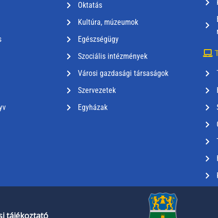
Oktatás
Kultúra, múzeumok
s
Egészségügy
T
Szociális intézmények
Városi gazdasági társaságok
Szervezetek
yv
Egyházak
i tájékoztató