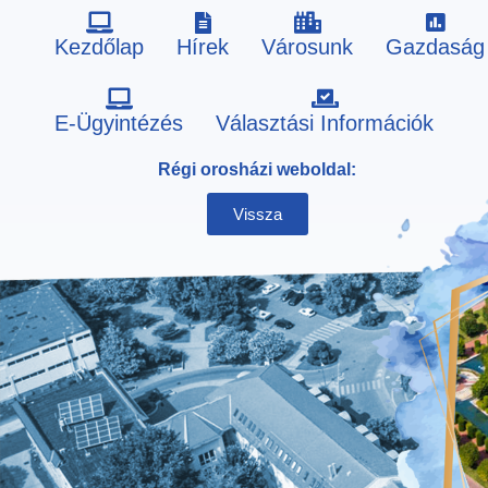
Kezdőlap
Hírek
Városunk
Gazdaság
Skip
E-Ügyintézés
Választási Információk
to
Régi orosházi weboldal:
content
Vissza