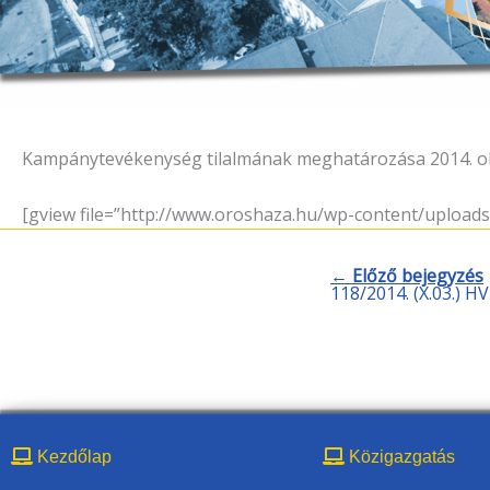
Kampánytevékenység tilalmának meghatározása 2014. ok
[gview file=”http://www.oroshaza.hu/wp-content/uploa
← Előző bejegyzés
118/2014. (X.03.) H
Kezdőlap
Közigazgatás