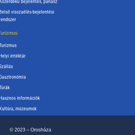
Közérdekű bejelentés, panasz
Belső visszaélés-bejelentési
rendszer
urizmus
Turizmus
Helyi értéktár
Szállás
Gasztronómia
Túrák
Hasznos információk
Kultúra, múzeumok
© 2023 – Orosháza