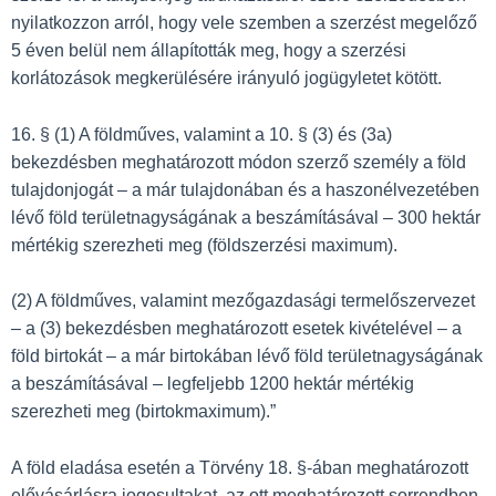
nyilatkozzon arról, hogy vele szemben a szerzést megelőző
5 éven belül nem állapították meg, hogy a szerzési
korlátozások megkerülésére irányuló jogügyletet kötött.
16. § (1) A földműves, valamint a 10. § (3) és (3a)
bekezdésben meghatározott módon szerző személy a föld
tulajdonjogát – a már tulajdonában és a haszonélvezetében
lévő föld területnagyságának a beszámításával – 300 hektár
mértékig szerezheti meg (földszerzési maximum).
(2) A földműves, valamint mezőgazdasági termelőszervezet
– a (3) bekezdésben meghatározott esetek kivételével – a
föld birtokát – a már birtokában lévő föld területnagyságának
a beszámításával – legfeljebb 1200 hektár mértékig
szerezheti meg (birtokmaximum).”
A föld eladása esetén a Törvény 18. §-ában meghatározott
elővásárlásra jogosultakat, az ott meghatározott sorrendben