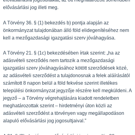
elővásárlási jog illeti meg.
A Törvény 36. § (1) bekezdés b) pontja alapján az
önkormányzat tulajdonában álló föld elidegenítéséhez nem
kell a mezőgazdasági igazgatási szerv jóváhagyása.
A Törvény 21. § (1c) bekezdésében írtak szerint: „ha az
adásvételi szerződés nem tartozik a mezőgazdasági
igazgatási szerv jóváhagyásához kötött szerződések közé,
az adásvételi szerződést a tulajdonosnak a felek aláírásától
számított 8 napon belül a föld fekvése szerint illetékes
települési önkormányzat jegyzője részére kell megküldeni. A
jegyző – a Törvény végrehajtására kiadott rendeletben
meghatározottak szerint – hirdetményi úton közli az
adásvételi szerződést a törvényen vagy megállapodáson
alapuló elővásárlási jog jogosultjaival.”