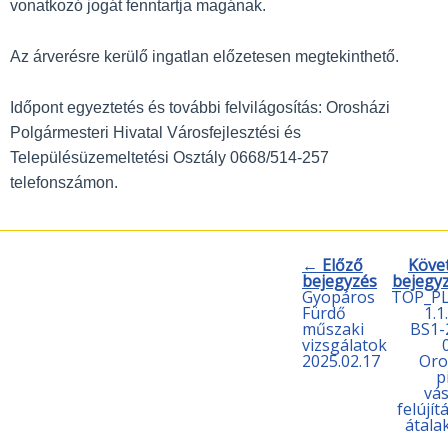
vonatkozó jogát fenntartja magának.
Az árverésre kerülő ingatlan előzetesen megtekinthető.
Időpont egyeztetés és további felvilágosítás: Orosházi
Polgármesteri Hivatal Városfejlesztési és
Településüzemeltetési Osztály 0668/514-257
telefonszámon.
← Előző
Köve
bejegyzés
bejegy
Gyopáros
TOP_P
Fürdő
1.1
műszaki
BS1-
vizsgálatok
2025.02.17
Oro
p
vás
felújít
átala