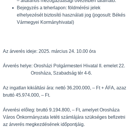
– általános mezőgazdasági övezetben található.
Bejegyzés a teherlapon: földmérési jelek
elhelyezését biztosító használati jog (jogosult: Békés
Vármegyei Kormányhivatal)
Az árverés ideje: 2025. március 24. 10.00 óra
Árverés helye: Orosházi Polgármesteri Hivatal II. emelet 22.
Orosháza, Szabadság tér 4-6.
Az ingatlan kikiáltási ára: nettó 36.200.000, – Ft + ÁFA, azaz
bruttó 45.974.000, – Ft.
Árverési előleg: bruttó 9.194.800, – Ft, amelyet Orosháza
Város Önkormányzata letéti számlájára szükséges befizetni
az árverés megkezdésének időpontjáig.