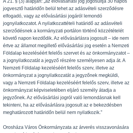
A 21. § (3) alapján: „az elővásárlási jog jogosultja 30 napos
jogvesztő határidőn belül tehet az adásvételi szerződésre
elfogadó, vagy az elővásárlási jogáról lemondó
jognyilatkozatot. A nyilatkozattételi határidő az adásvételi
szerződésnek a kormányzati portálon történő közzétételét
követő napon kezdődik. Az elővásárlásra jogosult – ide nem
értve az államot megillető elővásárlási jog esetén a Nemzeti
Földalap kezeléséért felelős szervet és az önkormányzatot –
a jognyilatkozatát a jegyző részére személyesen adja át. A
Nemzeti Földalap kezeléséért felelős szerv, illetve az
önkormányzat a jognyilatkozatát a jegyzőnek megküldi,
vagy a Nemzeti Földalap kezeléséért felelős szerv, illetve az
önkormányzat képviseletében eljáró személy átadja a
jegyzőnek. Az elővásárlási jogról való lemondásnak kell
tekinteni, ha az elővásárlásra jogosult az e bekezdésben
meghatározott határidőn belül nem nyilatkozik.”
Orosháza Város Önkormányzata az árverés visszavonására