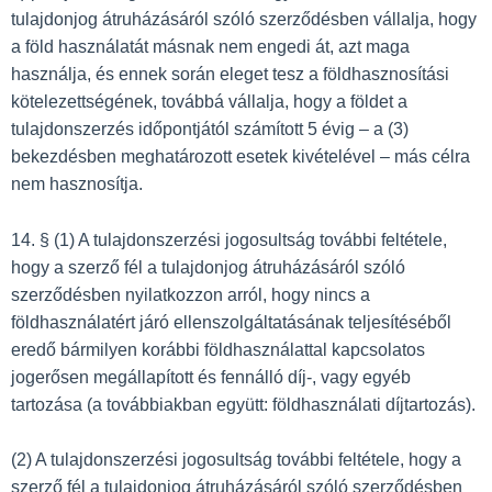
tulajdonjog átruházásáról szóló szerződésben vállalja, hogy
a föld használatát másnak nem engedi át, azt maga
használja, és ennek során eleget tesz a földhasznosítási
kötelezettségének, továbbá vállalja, hogy a földet a
tulajdonszerzés időpontjától számított 5 évig – a (3)
bekezdésben meghatározott esetek kivételével – más célra
nem hasznosítja.
14. § (1) A tulajdonszerzési jogosultság további feltétele,
hogy a szerző fél a tulajdonjog átruházásáról szóló
szerződésben nyilatkozzon arról, hogy nincs a
földhasználatért járó ellenszolgáltatásának teljesítéséből
eredő bármilyen korábbi földhasználattal kapcsolatos
jogerősen megállapított és fennálló díj-, vagy egyéb
tartozása (a továbbiakban együtt: földhasználati díjtartozás).
(2) A tulajdonszerzési jogosultság további feltétele, hogy a
szerző fél a tulajdonjog átruházásáról szóló szerződésben