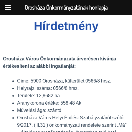
Orosháza Önkormányzatának honlapja
Hírdetmény
Skip
to
content
Orosháza Város Önkormányzata árverésen kívánja
értékesíteni az alábbi ingatlanját:
Címe: 5900 Orosháza, külterület 0566/8 hrsz.
Helyrajzi száma: 0566/8 hrsz.
Területe: 12,8682 ha
Aranykorona értéke: 558,48 Ak
Művelési ága: szántó
Orosháza Város Helyi Építési Szabályzatáról szóló
9/2017. (III.31.) önkormányzati rendelete szerint „Má”