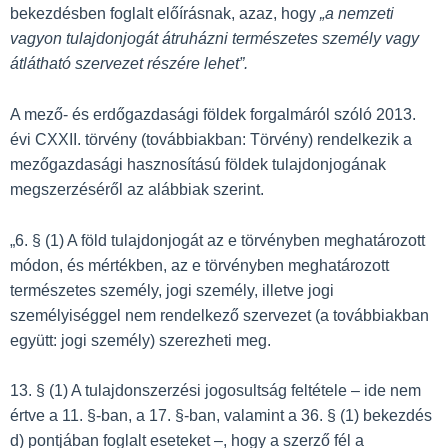
bekezdésben foglalt előírásnak, azaz, hogy
„a
nemzeti
vagyon tulajdonjogát átruházni természetes személy vagy
átlátható szervezet részére lehet”
.
A mező- és erdőgazdasági földek forgalmáról szóló 2013.
évi CXXII. törvény (továbbiakban: Törvény) rendelkezik a
mezőgazdasági hasznosítású földek tulajdonjogának
megszerzéséről az alábbiak szerint.
„6. § (1) A föld tulajdonjogát az e törvényben meghatározott
módon, és mértékben, az e törvényben meghatározott
természetes személy, jogi személy, illetve jogi
személyiséggel nem rendelkező szervezet (a továbbiakban
együtt: jogi személy) szerezheti meg.
13. § (1) A tulajdonszerzési jogosultság feltétele – ide nem
értve a 11. §-ban, a 17. §-ban, valamint a 36. § (1) bekezdés
d) pontjában foglalt eseteket –, hogy a szerző fél a