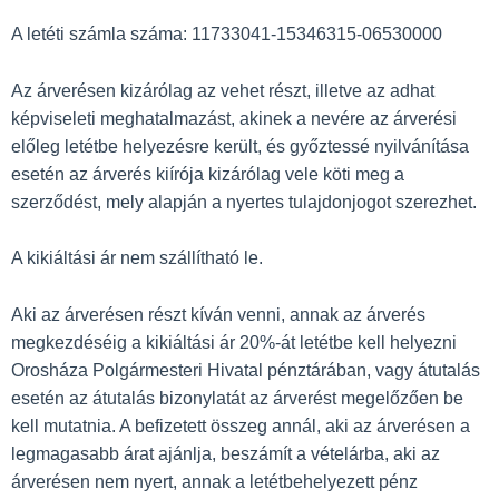
A letéti számla száma: 11733041-15346315-06530000
Az árverésen kizárólag az vehet részt, illetve az adhat
képviseleti meghatalmazást, akinek a nevére az árverési
előleg letétbe helyezésre került, és győztessé nyilvánítása
esetén az árverés kiírója kizárólag vele köti meg a
szerződést, mely alapján a nyertes tulajdonjogot szerezhet.
A kikiáltási ár nem szállítható le.
Aki az árverésen részt kíván venni, annak az árverés
megkezdéséig a kikiáltási ár 20%-át letétbe kell helyezni
Orosháza Polgármesteri Hivatal pénztárában, vagy átutalás
esetén az átutalás bizonylatát az árverést megelőzően be
kell mutatnia. A befizetett összeg annál, aki az árverésen a
legmagasabb árat ajánlja, beszámít a vételárba, aki az
árverésen nem nyert, annak a letétbehelyezett pénz