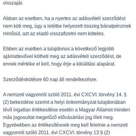
visszajár.
Abban az esetben, ha a nyertes az adásvételi szerződést
nem köti meg, úgy a letétbe helyezett összeg bánatpénznek
minősül, azt az eladó visszafizetni nem köteles.
Ebben az esetben a tulajdonos a következő legjobb
ajánlattevővel kötheti meg az adásvételi szerződést, de
ennek mértéke el kell, hogy érje a kikiáltási alapárat.
Szerződéskötésre 60 nap áll rendelkezésre.
A nemzeti vagyonról szóló 2011. évi CXCVI. törvény 14. §
(2) bekezdése szerint a helyi önkormányzat tulajdonában
lévő ingatlan értékesítése esetén a Magyar Államot minden
más jogosultat megelőző elővásárlási jog illeti meg.
Egyebekben az értékesítésnek meg kell felelnie a nemzeti
vagyonról szóló 2011. évi CXCVI. törvény 13 § (2)