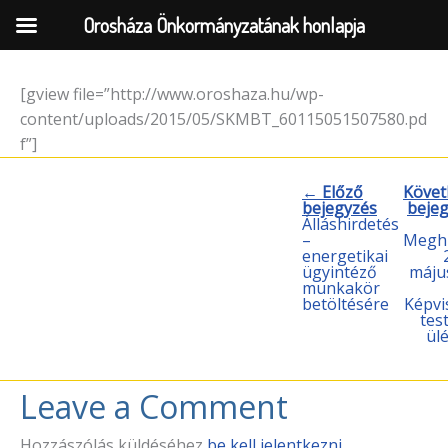
Orosháza Önkormányzatának honlapja
[gview file=”http://www.oroshaza.hu/wp-
Skip
content/uploads/2015/05/SKMBT_60115051507580.pd
to
f”]
content
← Előző
Követ
bejegyzés
beje
Álláshirdetés
–
Meghí
energetikai
ügyintéző
máju
munkakör
betöltésére
Képvi
test
ül
Leave a Comment
Hozzászólás küldéséhez
be kell jelentkezni
.