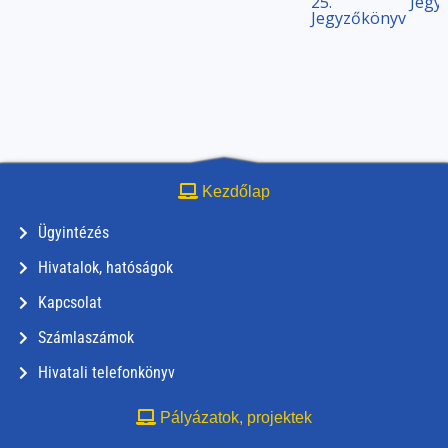
25.
Jegy
Jegyzőkönyv
Kezdőlap
Ügyintézés
Hivatalok, hatóságok
Kapcsolat
Számlaszámok
Hivatali telefonkönyv
Pályázatok, projektek