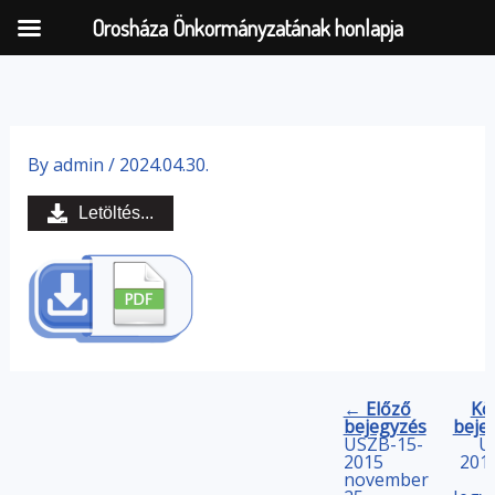
Orosháza Önkormányzatának honlapja
Skip
to
By
admin
/
2024.04.30.
content
Letöltés...
← Előző
Kö
bejegyzés
beje
ÜSZB-15-
Ü
2015
2016
november