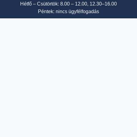
Hétfő – Csütörtök: 8.00 – 12.00, 12.30–16.00
Péntek: nincs ügyfélfogadás