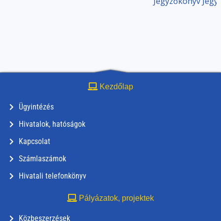
Jegyzőkönyv
Jegy
Kezdőlap
Ügyintézés
Hivatalok, hatóságok
Kapcsolat
Számlaszámok
Hivatali telefonkönyv
Pályázatok, projektek
Közbeszerzések