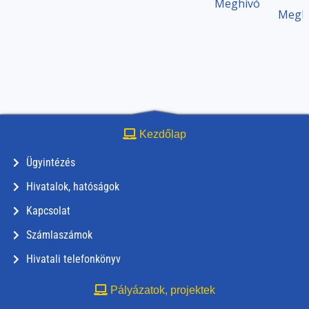
Meghívó
Megh
Kezdőlap
Ügyintézés
Hivatalok, hatóságok
Kapcsolat
Számlaszámok
Hivatali telefonkönyv
Pályázatok, projektek