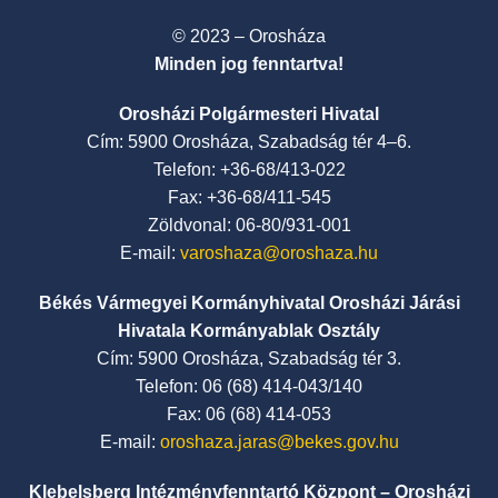
© 2023 – Orosháza
Minden jog fenntartva!
Orosházi Polgármesteri Hivatal
Cím: 5900 Orosháza, Szabadság tér 4–6.
Telefon: +36-68/413-022
Fax: +36-68/411-545
Zöldvonal: 06-80/931-001
E-mail:
varoshaza@oroshaza.hu
Békés Vármegyei Kormányhivatal Orosházi Járási
Hivatala Kormányablak Osztály
Cím: 5900 Orosháza, Szabadság tér 3.
Telefon: 06 (68) 414-043/140
Fax: 06 (68) 414-053
E-mail:
oroshaza.jaras@bekes.gov.hu
Klebelsberg Intézményfenntartó Központ – Orosházi