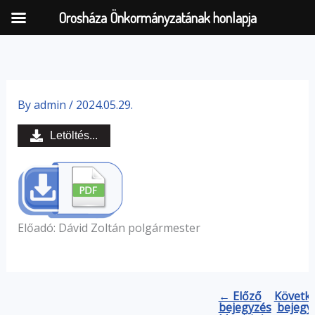
Orosháza Önkormányzatának honlapja
Skip
to
By
admin
/
2024.05.29.
content
Letöltés...
Előadó: Dávid Zoltán polgármester
← Előző
Követk
bejegyzés
bejegy