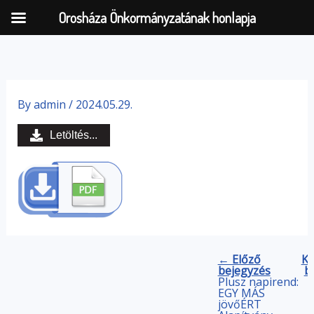
Orosháza Önkormányzatának honlapja
Skip
to
By
admin
/
2024.05.29.
content
Letöltés...
← Előző
Kö
bejegyzés
b
Plusz napirend:
EGY MÁS
jövőÉRT