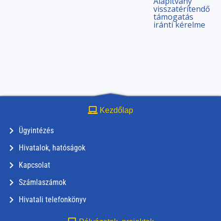
Alapítvány
visszatérítendő
támogatás
iránti kérelme
Kezdőlap
Ügyintézés
Hivatalok, hatóságok
Kapcsolat
Számlaszámok
Hivatali telefonkönyv