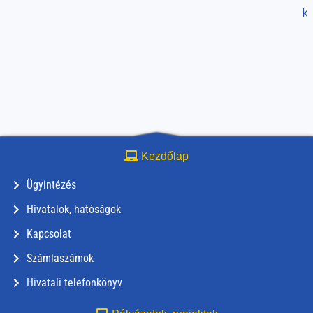
k
Kezdőlap
Ügyintézés
Hivatalok, hatóságok
Kapcsolat
Számlaszámok
Hivatali telefonkönyv