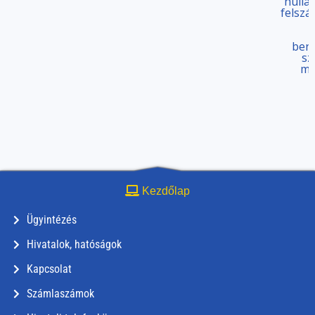
hulla
felsz
k
beny
sz
me
Kezdőlap
Ügyintézés
Hivatalok, hatóságok
Kapcsolat
Számlaszámok