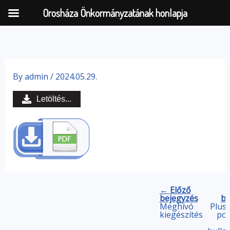
Orosháza Önkormányzatának honlapja
Skip
to
By
admin
/
2024.05.29.
content
Letöltés...
← Előző
bejegyzés
be
Meghívó
Plusz
kiegészítés
pon