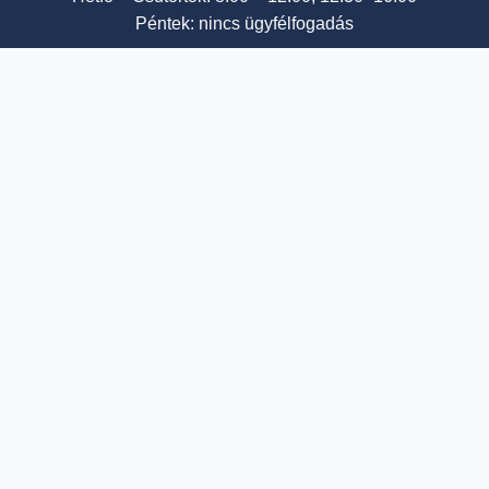
Péntek: nincs ügyfélfogadás