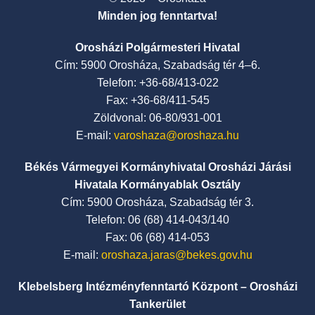
Minden jog fenntartva!
Orosházi Polgármesteri Hivatal
Cím: 5900 Orosháza, Szabadság tér 4–6.
Telefon: +36-68/413-022
Fax: +36-68/411-545
Zöldvonal: 06-80/931-001
E-mail:
varoshaza@oroshaza.hu
Békés Vármegyei Kormányhivatal Orosházi Járási
Hivatala Kormányablak Osztály
Cím: 5900 Orosháza, Szabadság tér 3.
Telefon: 06 (68) 414-043/140
Fax: 06 (68) 414-053
E-mail:
oroshaza.jaras@bekes.gov.hu
Klebelsberg Intézményfenntartó Központ – Orosházi
Tankerület