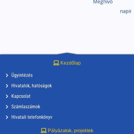
Meghívó
napir
Kezdőlap
Ügyintézés
Hivatalok, hatóságok
Kapcsolat
Számlaszámok
Hivatali telefonkönyv
Pályázatok, projektek