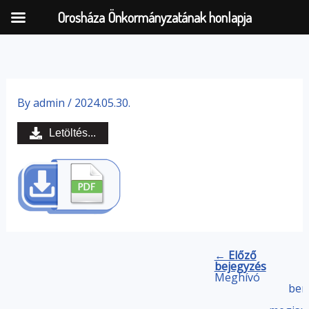
Orosháza Önkormányzatának honlapja
Skip
to
By
admin
/
2024.05.30.
content
Letöltés...
← Előző
bejegyzés
Meghívó
ben