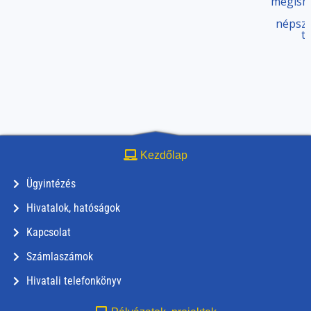
megism
népsze
t
Kezdőlap
Ügyintézés
Hivatalok, hatóságok
Kapcsolat
Számlaszámok
Hivatali telefonkönyv