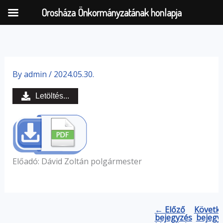
Orosháza Önkormányzatának honlapja
Skip
to
By
admin
/
2024.05.30.
content
Letöltés...
Előadó: Dávid Zoltán polgármester
← Előző
Követk
bejegyzés
bejegy