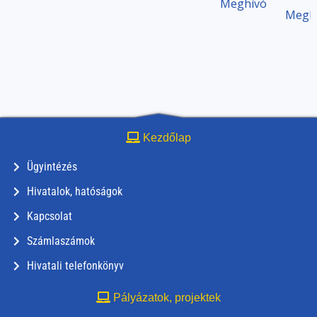
Meghívó
Megh
Kezdőlap
Ügyintézés
Hivatalok, hatóságok
Kapcsolat
Számlaszámok
Hivatali telefonkönyv
Pályázatok, projektek