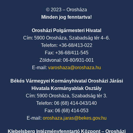
© 2023 – Orosháza
Minden jog fenntartva!
Orosházi Polgármesteri Hivatal
Cím: 5900 Orosháza, Szabadság tér 4–6.
Telefon: +36-68/413-022
Fax: +36-68/411-545
Zöldvonal: 06-80/931-001
E-mail:
varoshaza@oroshaza.hu
Békés Vármegyei Kormányhivatal Orosházi Járási
Hivatala Kormányablak Osztály
Cím: 5900 Orosháza, Szabadság tér 3.
Telefon: 06 (68) 414-043/140
Fax: 06 (68) 414-053
E-mail:
oroshaza.jaras@bekes.gov.hu
Klebelsberg Intézményfenntartó Központ – Orosházi