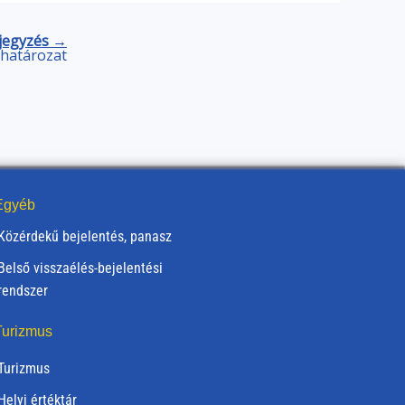
jegyzés →
) határozat
gyéb
Közérdekű bejelentés, panasz
Belső visszaélés-bejelentési
rendszer
urizmus
Turizmus
Helyi értéktár