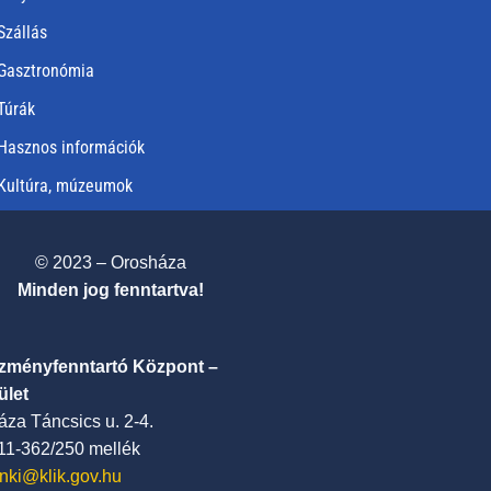
Szállás
Gasztronómia
Túrák
Hasznos információk
Kultúra, múzeumok
© 2023 – Orosháza
Minden jog fenntartva!
ézményfenntartó Központ –
ület
za Táncsics u. 2-4.
411-362/250 mellék
nki@klik.gov.hu