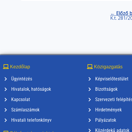
← Előző 
K.t. 281/2
Kezdőlap
Közigazgatás
Ügyintézés
Képviselőtestület
Hivatalok, hatóságok
Bizottságok
Kapcsolat
Szervezeti felépíté
Számlaszámok
Hirdetmények
Hivatali telefonkönyv
Pályázatok
Közérdekű adatok