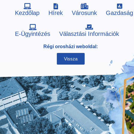
Kezdőlap
Hírek
Városunk
Gazdaság
Skip
E-Ügyintézés
Választási Információk
to
Régi orosházi weboldal:
content
Vissza