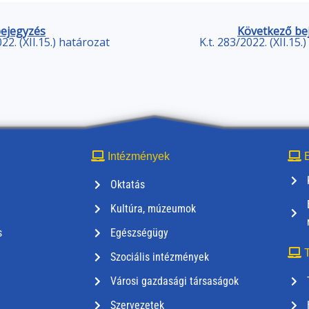
bejegyzés
Következő be
022. (XII.15.) határozat
K.t. 283/2022. (XII.15.
Intézmények
E
Oktatás
Kultúra, múzeumok
s
Egészségügy
T
Szociális intézmények
Városi gazdasági társaságok
Szervezetek