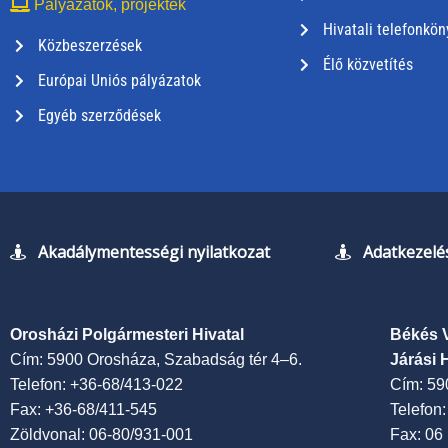
Pályázatok, projektek
Hivatali telefonkön
Közbeszerzések
Élő közvetítés
Európai Uniós pályázatok
Egyéb szerződések
Akadálymentességi nyilatkozat
Adatkezelés
Orosházi Polgármesteri Hivatal
Békés 
Cím: 5900 Orosháza, Szabadság tér 4–6.
Járási 
Telefon: +36-68/413-022
Cím: 59
Fax: +36-68/411-545
Telefon
Zöldvonal: 06-80/931-001
Fax: 06