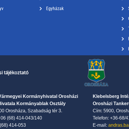
yv
Egyházak
i tájékoztató
Vármegyei Kormányhivatal Orosházi
Klebelsberg Int
Hivatala Kormányablak Osztály
Orosházi Tanker
00 Orosháza, Szabadság tér 3.
Cím: 5900, Oroshá
: 06 (68) 414-043/140
Telefon: +36-68/
 (68) 414-053
E-mail:
andras.ba