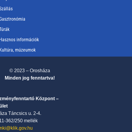
Szállás
Gasztronómia
Túrák
Hasznos információk
Kultúra, múzeumok
© 2023 – Orosháza
Minden jog fenntartva!
ézményfenntartó Központ –
ület
za Táncsics u. 2-4.
411-362/250 mellék
nki@klik.gov.hu