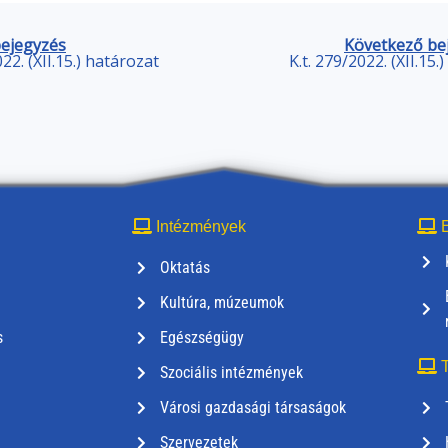
bejegyzés
Következő be
022. (XII.15.) határozat
K.t. 279/2022. (XII.15.
Intézmények
E
Oktatás
Kultúra, múzeumok
s
Egészségügy
T
Szociális intézmények
Városi gazdasági társaságok
Szervezetek