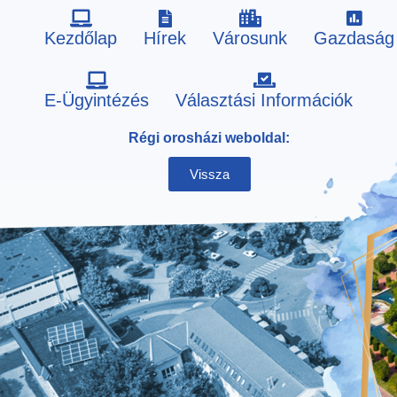
Kezdőlap
Hírek
Városunk
Gazdaság
Skip
E-Ügyintézés
Választási Információk
to
Régi orosházi weboldal:
content
Vissza