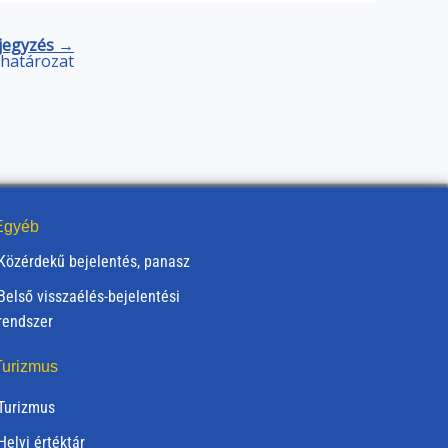
jegyzés →
) határozat
gyéb
Közérdekű bejelentés, panasz
Belső visszaélés-bejelentési
rendszer
urizmus
Turizmus
Helyi értéktár