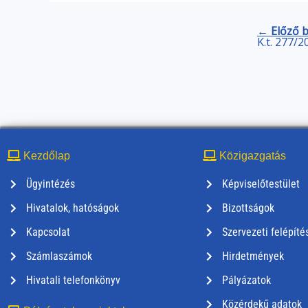
← Előző 
K.t. 277/2
Kezdőlap
Közigazgatás
Ügyintézés
Képviselőtestület
Hivatalok, hatóságok
Bizottságok
Kapcsolat
Szervezeti felépíté
Számlaszámok
Hirdetmények
Hivatali telefonkönyv
Pályázatok
Közérdekű adatok