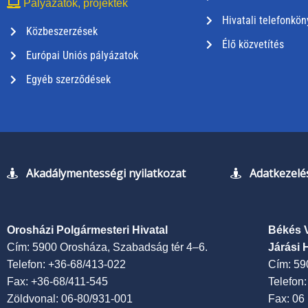
Pályázatok, projektek
Hivatali telefonkön
Közbeszerzések
Élő közvetítés
Európai Uniós pályázatok
Egyéb szerződések
Akadálymentességi nyilatkozat
Adatkezelés
Orosházi Polgármesteri Hivatal
Békés 
Cím: 5900 Orosháza, Szabadság tér 4–6.
Járási 
Telefon: +36-68/413-022
Cím: 59
Fax: +36-68/411-545
Telefon
Zöldvonal: 06-80/931-001
Fax: 06