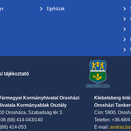
yv
Egyházak
i tájékoztató
Vármegyei Kormányhivatal Orosházi
Klebelsberg Int
Hivatala Kormányablak Osztály
Orosházi Tanker
00 Orosháza, Szabadság tér 3.
Cím: 5900, Oroshá
: 06 (68) 414-043/140
Telefon: +36-68/
 (68) 414-053
E-mail:
andras.ba