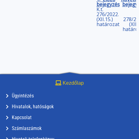
bejegyzés
bejegy
K.t.
276/2022.
(XII.15.)
278/20
határozat
(XII.
határo
Kezdőlap
Ügyintézés
Hivatalok, hatóságok
Kapcsolat
Számlaszámok