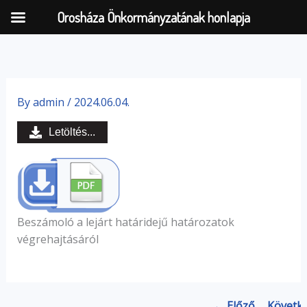
Orosháza Önkormányzatának honlapja
Skip
to
By
admin
/
2024.06.04.
content
Letöltés...
Beszámoló a lejárt határidejű határozatok
végrehajtásáról
← Előző
Követk