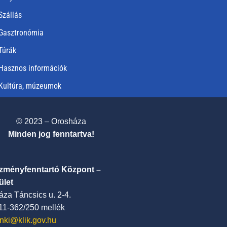
Szállás
Gasztronómia
Túrák
Hasznos információk
Kultúra, múzeumok
© 2023 – Orosháza
Minden jog fenntartva!
ézményfenntartó Központ –
ület
za Táncsics u. 2-4.
411-362/250 mellék
nki@klik.gov.hu