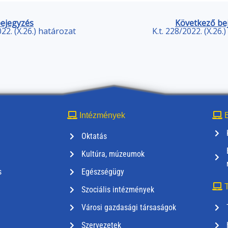
bejegyzés
Következő be
022. (X.26.) határozat
K.t. 228/2022. (X.26.
Intézmények
E
Oktatás
Kultúra, múzeumok
s
Egészségügy
T
Szociális intézmények
Városi gazdasági társaságok
Szervezetek