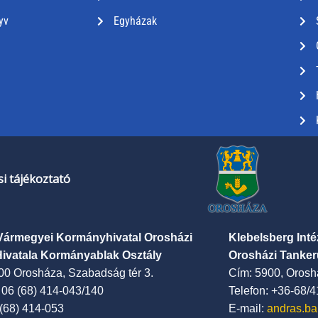
yv
Egyházak
i tájékoztató
Vármegyei Kormányhivatal Orosházi
Klebelsberg Int
Hivatala Kormányablak Osztály
Orosházi Tanker
00 Orosháza, Szabadság tér 3.
Cím: 5900, Oroshá
: 06 (68) 414-043/140
Telefon: +36-68/
 (68) 414-053
E-mail:
andras.ba