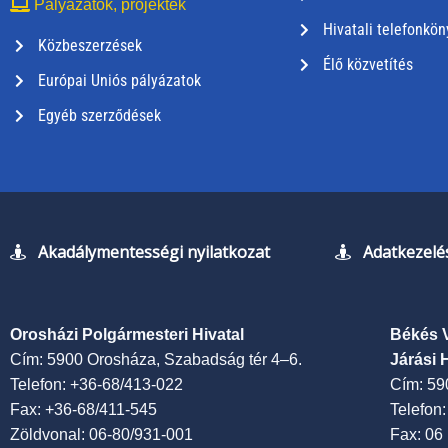
Pályázatok, projektek
Hivatali telefonkön
Közbeszerzések
Élő közvetítés
Európai Uniós pályázatok
Egyéb szerződések
Akadálymentességi nyilatkozat
Adatkezelés
Orosházi Polgármesteri Hivatal
Békés 
Cím: 5900 Orosháza, Szabadság tér 4–6.
Járási 
Telefon: +36-68/413-022
Cím: 59
Fax: +36-68/411-545
Telefon
Zöldvonal: 06-80/931-001
Fax: 06