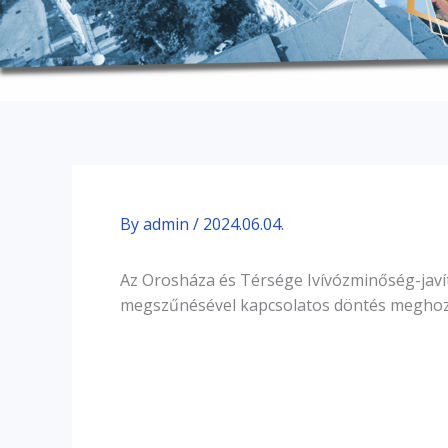
By
admin
/
2024.06.04.
Az Orosháza és Térsége Ivívózminőség-jav
megszűnésével kapcsolatos döntés meghoz