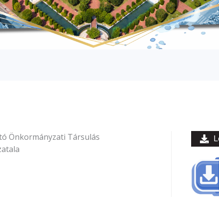
ító Önkormányzati Társulás
L
atala