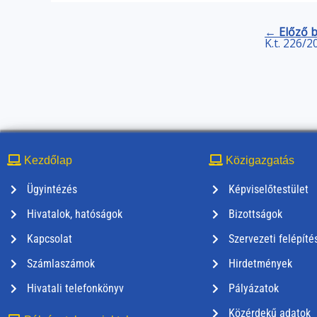
← Előző 
K.t. 226/2
Kezdőlap
Közigazgatás
Ügyintézés
Képviselőtestület
Hivatalok, hatóságok
Bizottságok
Kapcsolat
Szervezeti felépíté
Számlaszámok
Hirdetmények
Hivatali telefonkönyv
Pályázatok
Közérdekű adatok