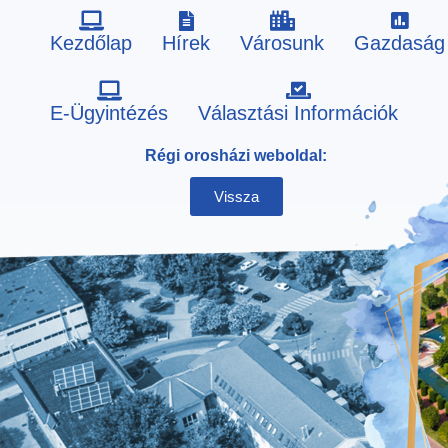
Kezdőlap
Hírek
Városunk
Gazdaság
Skip
E-Ügyintézés
Választási Információk
to
Régi orosházi weboldal:
content
Vissza