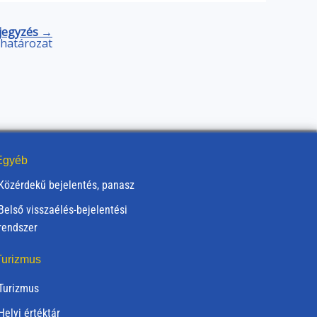
jegyzés →
) határozat
gyéb
Közérdekű bejelentés, panasz
Belső visszaélés-bejelentési
rendszer
urizmus
Turizmus
Helyi értéktár