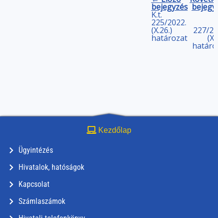
bejegyzés
bejegy
K.t.
225/2022.
(X.26.)
227/20
határozat
(X.
határo
Kezdőlap
Ügyintézés
Hivatalok, hatóságok
Kapcsolat
Számlaszámok