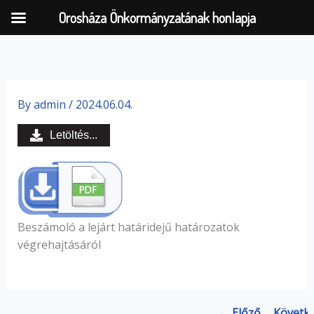
Orosháza Önkormányzatának honlapja
Skip
to
By
admin
/
2024.06.04.
content
Letöltés...
Beszámoló a lejárt határidejű határozatok
végrehajtásáról
← Előző
Követk