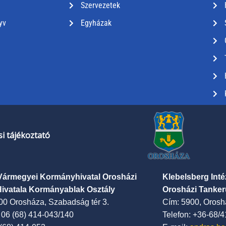
Szervezetek
yv
Egyházak
i tájékoztató
Vármegyei Kormányhivatal Orosházi
Klebelsberg Int
Hivatala Kormányablak Osztály
Orosházi Tanker
00 Orosháza, Szabadság tér 3.
Cím: 5900, Oroshá
: 06 (68) 414-043/140
Telefon: +36-68/