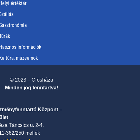
Helyi értéktár
Szállás
Gasztronómia
Túrák
Hasznos információk
Kultúra, múzeumok
© 2023 – Orosháza
Minden jog fenntartva!
ézményfenntartó Központ –
ület
za Táncsics u. 2-4.
411-362/250 mellék