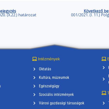
bejegyzés
Következő be
020. (X.22.) határozat
001/2021. (I. 11.) Po
Intézmények
E
Oktatás
Kultúra, múzeumok
s
Egészségügy
T
Szociális intézmények
Városi gazdasági társaságok