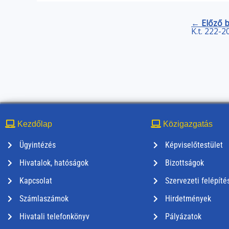
← Előző 
K.t. 222-2
Kezdőlap
Közigazgatás
Ügyintézés
Képviselőtestület
Hivatalok, hatóságok
Bizottságok
Kapcsolat
Szervezeti felépíté
Számlaszámok
Hirdetmények
Hivatali telefonkönyv
Pályázatok