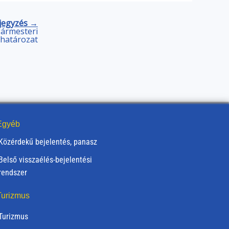
jegyzés →
lgármesteri
határozat
gyéb
Közérdekű bejelentés, panasz
Belső visszaélés-bejelentési
rendszer
urizmus
Turizmus