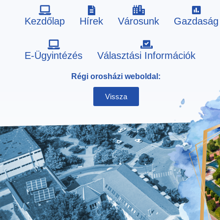
Kezdőlap
Hírek
Városunk
Gazdaság
Skip
E-Ügyintézés
Választási Információk
to
Régi orosházi weboldal:
content
Vissza