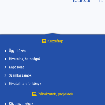
határozat
hat
Kezdőlap
Ügyintézés
Hivatalok, hatóságok
Kapcsolat
Számlaszámok
Hivatali telefonkönyv
Pályázatok, projektek
Közbeszerzések