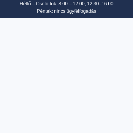
Hétfő – Csütörtök: 8.00 – 12.00, 12.30–16.00
Péntek: nincs ügyfélfogadás