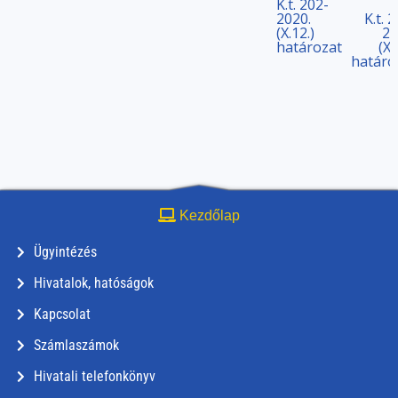
K.t. 202-
2020.
K.t. 
(X.12.)
20
határozat
(X.
határo
Kezdőlap
Ügyintézés
Hivatalok, hatóságok
Kapcsolat
Számlaszámok
Hivatali telefonkönyv