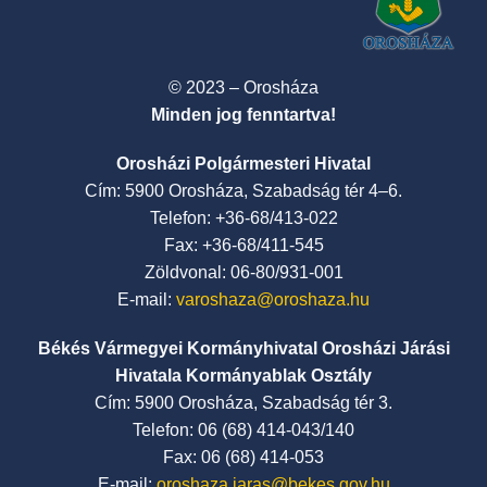
© 2023 – Orosháza
Minden jog fenntartva!
Orosházi Polgármesteri Hivatal
Cím: 5900 Orosháza, Szabadság tér 4–6.
Telefon: +36-68/413-022
Fax: +36-68/411-545
Zöldvonal: 06-80/931-001
E-mail:
varoshaza@oroshaza.hu
Békés Vármegyei Kormányhivatal Orosházi Járási
Hivatala Kormányablak Osztály
Cím: 5900 Orosháza, Szabadság tér 3.
Telefon: 06 (68) 414-043/140
Fax: 06 (68) 414-053
E-mail:
oroshaza.jaras@bekes.gov.hu