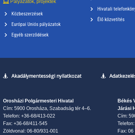
Pályázatok, projektek
Hivatali telefonkön
Közbeszerzések
Élő közvetítés
Európai Uniós pályázatok
Egyéb szerződések
Akadálymentességi nyilatkozat
Adatkezelés
Orosházi Polgármesteri Hivatal
Békés 
Cím: 5900 Orosháza, Szabadság tér 4–6.
Járási 
Telefon: +36-68/413-022
Cím: 59
Fax: +36-68/411-545
Telefon
Zöldvonal: 06-80/931-001
Fax: 06