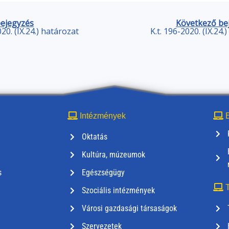
bejegyzés
Következő be
020. (IX.24.) határozat
K.t. 196-2020. (IX.24.
Intézmények
E
Oktatás
Kultúra, múzeumok
s
Egészségügy
T
Szociális intézmények
Városi gazdasági társaságok
Szervezetek