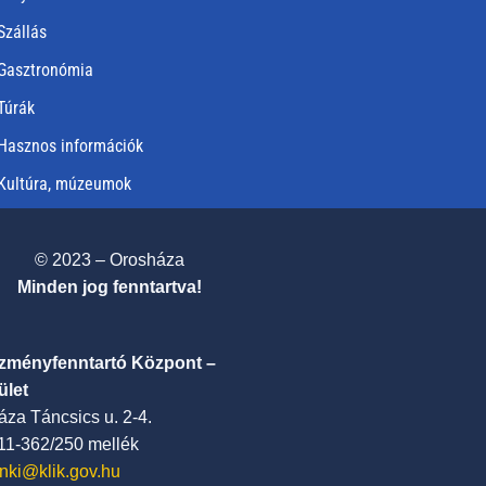
Szállás
Gasztronómia
Túrák
Hasznos információk
Kultúra, múzeumok
© 2023 – Orosháza
Minden jog fenntartva!
ézményfenntartó Központ –
ület
za Táncsics u. 2-4.
411-362/250 mellék
nki@klik.gov.hu