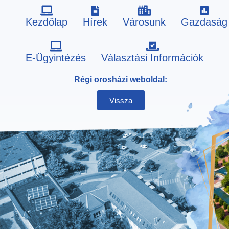
Kezdőlap
Hírek
Városunk
Gazdaság
Skip
E-Ügyintézés
Választási Információk
to
Régi orosházi weboldal:
content
Vissza