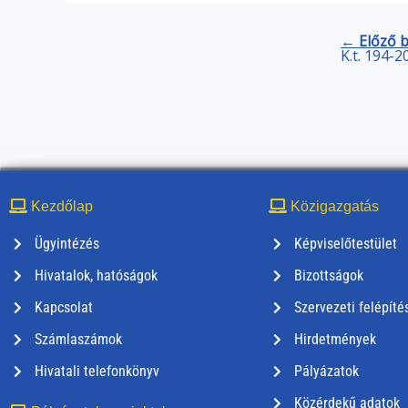
← Előző 
K.t. 194-2
Kezdőlap
Közigazgatás
Ügyintézés
Képviselőtestület
Hivatalok, hatóságok
Bizottságok
Kapcsolat
Szervezeti felépíté
Számlaszámok
Hirdetmények
Hivatali telefonkönyv
Pályázatok
Közérdekű adatok