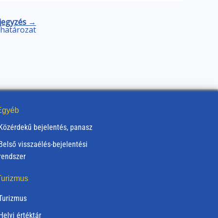
jegyzés →
) határozat
gyéb
Közérdekű bejelentés, panasz
Belső visszaélés-bejelentési
rendszer
urizmus
Turizmus
Helyi értéktár