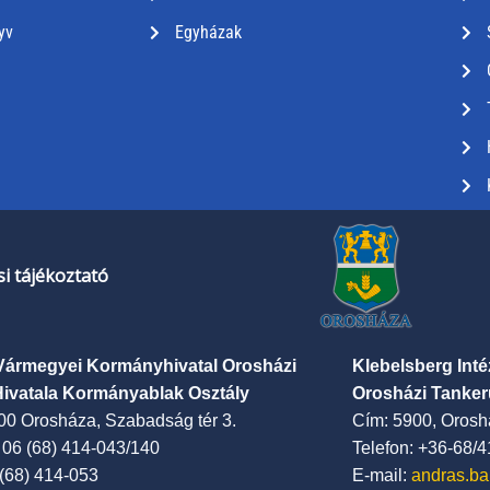
yv
Egyházak
i tájékoztató
Vármegyei Kormányhivatal Orosházi
Klebelsberg Int
Hivatala Kormányablak Osztály
Orosházi Tanker
00 Orosháza, Szabadság tér 3.
Cím: 5900, Oroshá
: 06 (68) 414-043/140
Telefon: +36-68/
 (68) 414-053
E-mail:
andras.ba